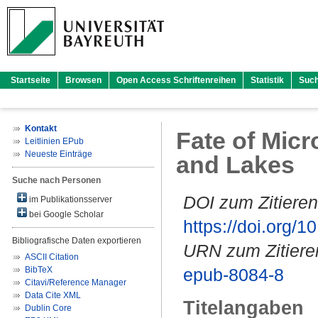
Startseite
Browsen
Open Access Schriftenreihen
Statistik
Suc
Kontakt
Fate of Micr
Leitlinien EPub
Neueste Einträge
and Lakes
Suche nach Personen
DOI zum Zitieren
im Publikationsserver
bei Google Scholar
https://doi.org
Bibliografische Daten exportieren
URN zum Zitiere
ASCII Citation
BibTeX
epub-8084-8
Citavi/Reference Manager
Data Cite XML
Titelangaben
Dublin Core