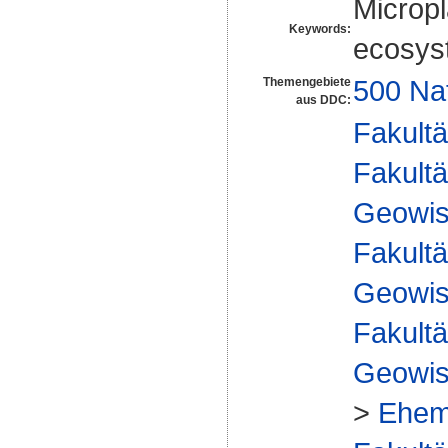
Micropl
Keywords:
ecosys
500 Na
Themengebiete
aus DDC:
Fakultä
Fakultä
Geowis
Fakultä
Geowis
Fakultä
Geowis
>
Ehem