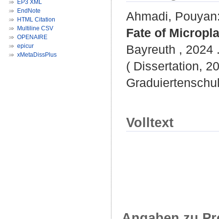
EP3 XML
EndNote
Ahmadi, Pouyan
HTML Citation
Multiline CSV
Fate of Micropl
OPENAIRE
epicur
Bayreuth , 2024 . 
xMetaDissPlus
( Dissertation, 2
Graduiertenschu
Volltext
Angaben zu Pr