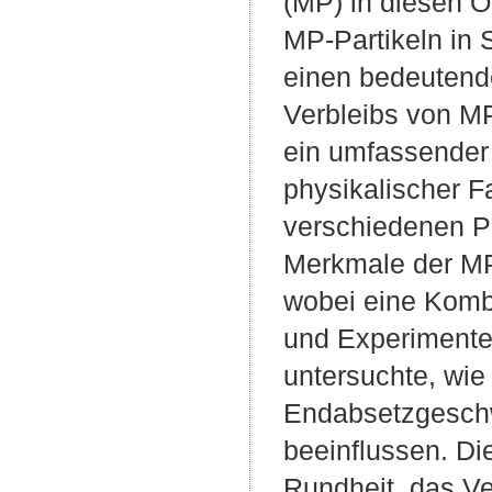
(MP) in diesen Ö
MP-Partikeln in 
einen bedeutende
Verbleibs von M
ein umfassender
physikalischer F
verschiedenen P
Merkmale der MP
wobei eine Komb
und Experimenten
untersuchte, wie
Endabsetzgeschwi
beeinflussen. Di
Rundheit, das Ve