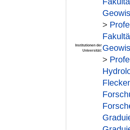
Fakultä
Geowis
>
Profe
Fakultä
Geowis
Institutionen der
Universität:
>
Profe
Hydrolo
Flecke
Forsch
Forsch
Gradui
Gradui