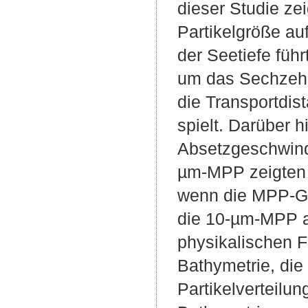
dieser Studie ze
Partikelgröße au
der Seetiefe füh
um das Sechzehnf
die Transportdis
spielt. Darüber h
Absetzgeschwindig
µm-MPP zeigten 
wenn die MPP-Gr
die 10-µm-MPP a
physikalischen F
Bathymetrie, die
Partikelverteilu