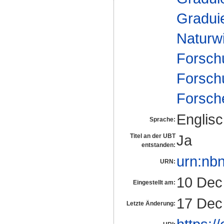
Gradui
Naturw
Forsch
Forsch
Forsch
Englis
Sprache:
Ja
Titel an der UBT
entstanden:
urn:nb
URN:
10 Dec
Eingestellt am:
17 Dec
Letzte Änderung: