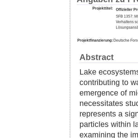
Projekttitel:
Offizieller Pr
SFB 1357: MI
Verhaltens s
Lösungsansä
Projektfinanzierung:
Deutsche For
Abstract
Lake ecosystems 
contributing to w
emergence of mic
necessitates stud
represents a sign
particles within
examining the im