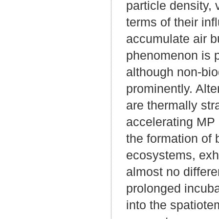
particle density,
terms of their i
accumulate air b
phenomenon is pr
although non-biod
prominently. Alte
are thermally str
accelerating MP p
the formation of
ecosystems, exhi
almost no differe
prolonged incuba
into the spatiote