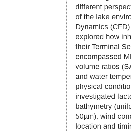
different perspec
of the lake envi
Dynamics (CFD) 
explored how inhe
their Terminal Se
encompassed MP p
volume ratios (S
and water temper
physical conditio
investigated fac
bathymetry (unif
50µm), wind cond
location and tim