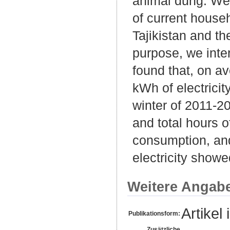
animal dung. We 
of current house
Tajikistan and th
purpose, we inte
found that, on a
kWh of electricit
winter of 2011-20
and total hours o
consumption, and
electricity showe
Weitere Angab
Artikel 
Publikationsform:
Zusätzliche