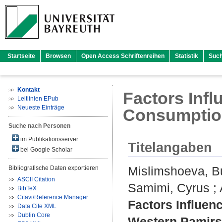
Startseite
Browsen
Open Access Schriftenreihen
Statistik
Suc
Kontakt
Factors Inf
Leitlinien EPub
Neueste Einträge
Consumption
Suche nach Personen
im Publikationsserver
Titelangaben
bei Google Scholar
Mislimshoeva, B
Bibliografische Daten exportieren
ASCII Citation
Samimi, Cyrus
;
BibTeX
Citavi/Reference Manager
Factors Influen
Data Cite XML
Dublin Core
Western Pamirs,