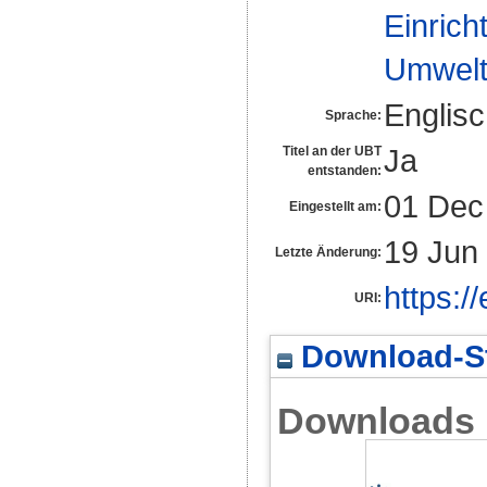
Einrich
Umwelt
Englis
Sprache:
Ja
Titel an der UBT
entstanden:
01 Dec
Eingestellt am:
19 Jun
Letzte Änderung:
https:/
URI:
Download-St
Downloads