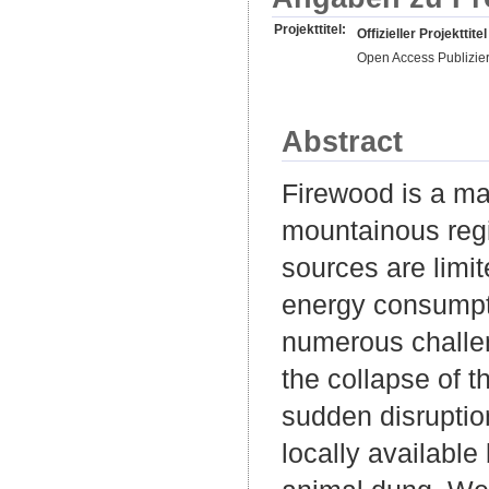
Projekttitel:
Offizieller Projekttitel
Open Access Publizie
Abstract
Firewood is a ma
mountainous regi
sources are limit
energy consumpti
numerous challen
the collapse of 
sudden disruption
locally availabl