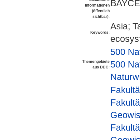
BAYCE
Informationen
(öffentlich
sichtbar):
Asia; T
Keywords:
ecosys
500 Na
500 Na
Themengebiete
aus DDC:
Naturw
Fakultä
Fakultä
Geowis
Fakultä
Geowis