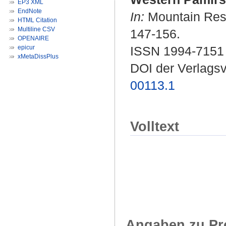
EP3 XML
EndNote
In:
Mountain Rese
HTML Citation
Multiline CSV
147-156.
OPENAIRE
epicur
ISSN 1994-7151
xMetaDissPlus
DOI der Verlags
00113.1
Volltext
Angaben zu Pr