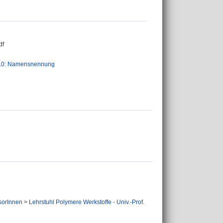
df
.0: Namensnennung
sorInnen
>
Lehrstuhl Polymere Werkstoffe - Univ.-Prof.