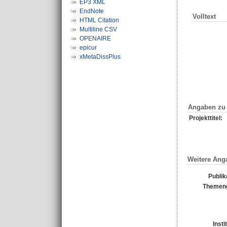
EP3 XML
EndNote
Volltext
HTML Citation
Multiline CSV
OPENAIRE
epicur
xMetaDissPlus
Angaben zu 
Projekttitel:
Weitere Ang
Publik
Themeng
Insti