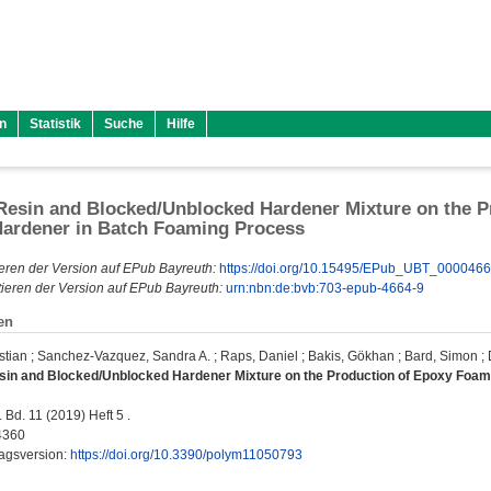
n
Statistik
Suche
Hilfe
 Resin and Blocked/Unblocked Hardener Mixture on the 
Hardener in Batch Foaming Process
eren der Version auf EPub Bayreuth:
https://doi.org/10.15495/EPub_UBT_000046
ieren der Version auf EPub Bayreuth:
urn:nbn:de:bvb:703-epub-4664-9
en
stian
;
Sanchez-Vazquez, Sandra A.
;
Raps, Daniel
;
Bakis, Gökhan
;
Bard, Simon
;
esin and Blocked/Unblocked Hardener Mixture on the Production of Epoxy Foa
Bd. 11 (2019) Heft 5 .
4360
lagsversion:
https://doi.org/10.3390/polym11050793