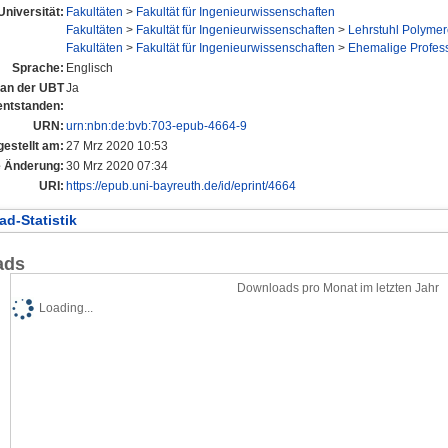
Universität:
Fakultäten
>
Fakultät für Ingenieurwissenschaften
Fakultäten
>
Fakultät für Ingenieurwissenschaften
>
Lehrstuhl Polymer
Fakultäten
>
Fakultät für Ingenieurwissenschaften
>
Ehemalige Profes
Sprache:
Englisch
l an der UBT
Ja
entstanden:
URN:
urn:nbn:de:bvb:703-epub-4664-9
gestellt am:
27 Mrz 2020 10:53
e Änderung:
30 Mrz 2020 07:34
URI:
https://epub.uni-bayreuth.de/id/eprint/4664
d-Statistik
ads
Downloads pro Monat im letzten Jahr
Loading...