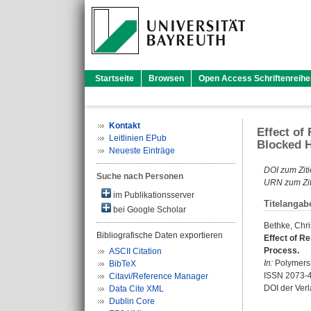
Startseite
Browsen
Open Access Schriftenreihe
Kontakt
Effect of
Leitlinien EPub
Blocked 
Neueste Einträge
DOI zum Ziti
Suche nach Personen
URN zum Zit
im Publikationsserver
Titelangab
bei Google Scholar
Bethke, Chri
Bibliografische Daten exportieren
Effect of R
Process.
ASCII Citation
In:
Polymers. 
BibTeX
ISSN 2073-
Citavi/Reference Manager
DOI der Ver
Data Cite XML
Dublin Core