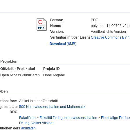
Format:
PDF
Name:
polymers-11-00793-v2.p
Version:
Veröffentlichte Version
Verfügbar mit der Lizenz
Creative Commons BY 4
Download
(6MB)
Projekten
Offizieller Projekttitel
Projekt-ID
Open Access Publizieren
Ohne Angabe
aben
ationsform:
Artikel in einer Zeitschrift
ebiete aus
500 Naturwissenschaften und Mathematik
DDC:
Fakultäten
>
Fakultät für Ingenieurwissenschaften
>
Ehemalige Profes
Dr.-Ing. Volker Altstädt
tutionen der
Fakultäten