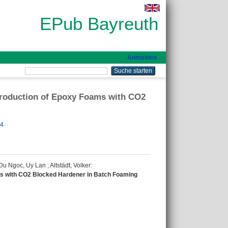
EPub Bayreuth
Anmelden
Production of Epoxy Foams with CO2
64
Du Ngoc, Uy Lan
;
Altstädt, Volker
:
ms with CO2 Blocked Hardener in Batch Foaming