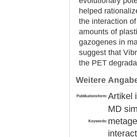
evolutionary pote
helped rationaliz
the interaction 
amounts of plast
gazogenes in mar
suggest that Vib
the PET degradat
Weitere Angab
Artikel 
Publikationsform:
MD sim
metagen
Keywords:
interac