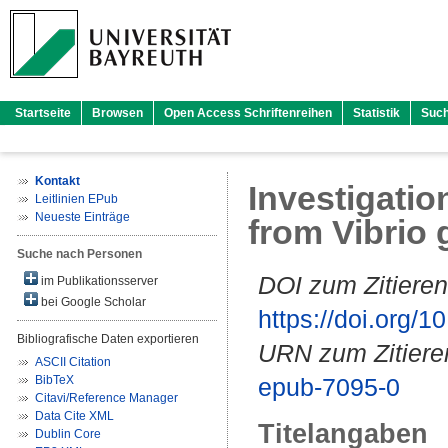
Startseite
Browsen
Open Access Schriftenreihen
Statistik
Suc
Kontakt
Investigatio
Leitlinien EPub
Neueste Einträge
from Vibrio
Suche nach Personen
DOI zum Zitieren
im Publikationsserver
bei Google Scholar
https://doi.org
Bibliografische Daten exportieren
URN zum Zitiere
ASCII Citation
BibTeX
epub-7095-0
Citavi/Reference Manager
Data Cite XML
Titelangaben
Dublin Core