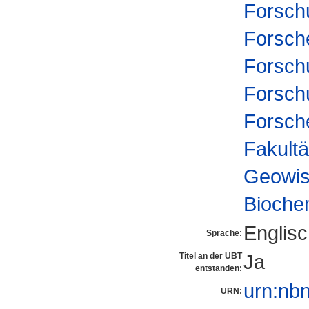
Forsch
Forsch
Forsch
Forsch
Forsch
Fakultä
Geowis
Biochem
Englis
Sprache:
Ja
Titel an der UBT
entstanden:
urn:nb
URN: