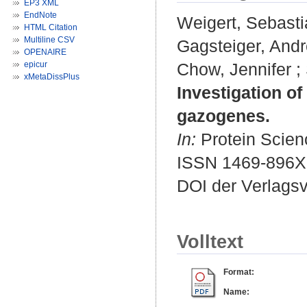
EP3 XML
EndNote
Weigert, Sebast
HTML Citation
Multiline CSV
Gagsteiger, And
OPENAIRE
epicur
Chow, Jennifer
;
xMetaDissPlus
Investigation o
gazogenes.
In:
Protein Scien
ISSN 1469-896X
DOI der Verlags
Volltext
Format:
Name: