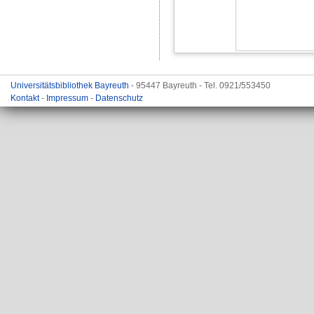
Universitätsbibliothek Bayreuth
- 95447 Bayreuth - Tel. 0921/553450
Kontakt
-
Impressum
-
Datenschutz