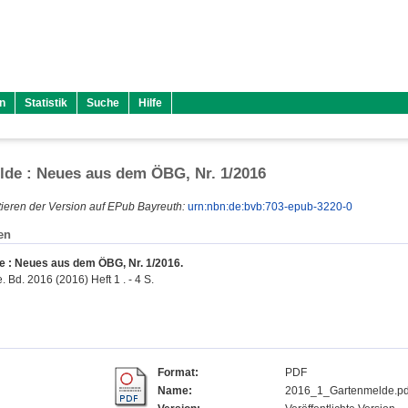
n
Statistik
Suche
Hilfe
de : Neues aus dem ÖBG, Nr. 1/2016
ieren der Version auf EPub Bayreuth:
urn:nbn:de:bvb:703-epub-3220-0
en
 : Neues aus dem ÖBG, Nr. 1/2016.
 Bd. 2016 (2016) Heft 1 . - 4 S.
Format:
PDF
Name:
2016_1_Gartenmelde.pd