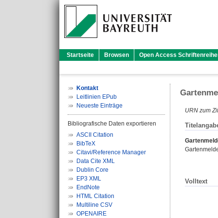
Startseite
Browsen
Open Access Schriftenreihe
Kontakt
Gartenmel
Leitlinien EPub
Neueste Einträge
URN zum Zit
Bibliografische Daten exportieren
Titelangab
ASCII Citation
Gartenmelde
BibTeX
Gartenmelde.
Citavi/Reference Manager
Data Cite XML
Dublin Core
EP3 XML
Volltext
EndNote
HTML Citation
Multiline CSV
OPENAIRE