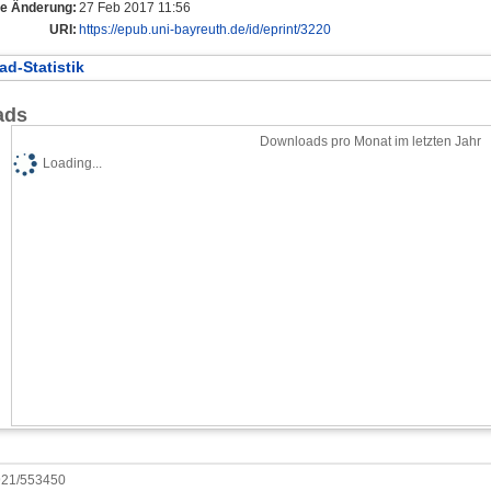
te Änderung:
27 Feb 2017 11:56
URI:
https://epub.uni-bayreuth.de/id/eprint/3220
d-Statistik
ads
Downloads pro Monat im letzten Jahr
Loading...
0921/553450