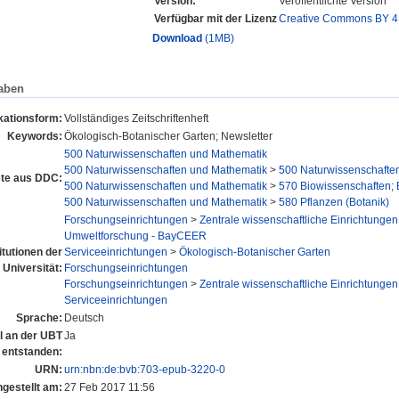
Version:
Veröffentlichte Version
Verfügbar mit der Lizenz
Creative Commons BY 4
Download
(1MB)
aben
kationsform:
Vollständiges Zeitschriftenheft
Keywords:
Ökologisch-Botanischer Garten; Newsletter
500 Naturwissenschaften und Mathematik
500 Naturwissenschaften und Mathematik
>
500 Naturwissenschafte
te aus DDC:
500 Naturwissenschaften und Mathematik
>
570 Biowissenschaften; 
500 Naturwissenschaften und Mathematik
>
580 Pflanzen (Botanik)
Forschungseinrichtungen
>
Zentrale wissenschaftliche Einrichtungen
Umweltforschung - BayCEER
itutionen der
Serviceeinrichtungen
>
Ökologisch-Botanischer Garten
Universität:
Forschungseinrichtungen
Forschungseinrichtungen
>
Zentrale wissenschaftliche Einrichtungen
Serviceeinrichtungen
Sprache:
Deutsch
el an der UBT
Ja
entstanden:
URN:
urn:nbn:de:bvb:703-epub-3220-0
ngestellt am:
27 Feb 2017 11:56