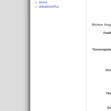
epicur
xMetaDissPlus
Weitere Ang
Publi
Themengebie
Inst
Tit
Ei