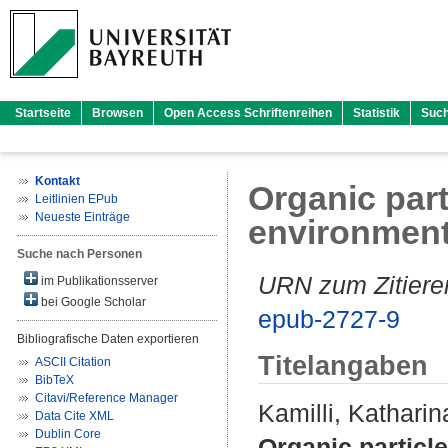
Startseite
Browsen
Open Access Schriftenreihen
Statistik
Suc
Kontakt
Organic part
Leitlinien EPub
Neueste Einträge
environmen
Suche nach Personen
URN zum Zitiere
im Publikationsserver
bei Google Scholar
epub-2727-9
Bibliografische Daten exportieren
Titelangaben
ASCII Citation
BibTeX
Citavi/Reference Manager
Kamilli, Katharin
Data Cite XML
Dublin Core
Organic particl