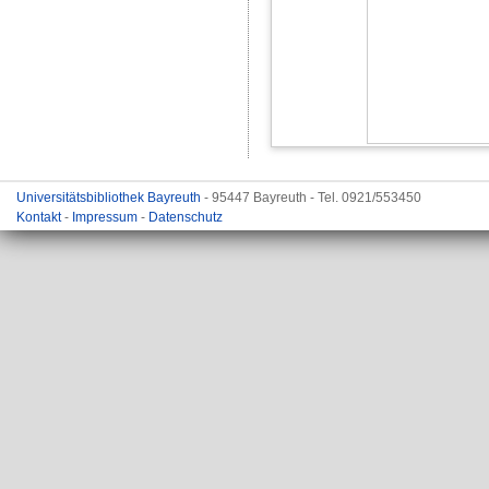
Universitätsbibliothek Bayreuth
- 95447 Bayreuth - Tel. 0921/553450
Kontakt
-
Impressum
-
Datenschutz