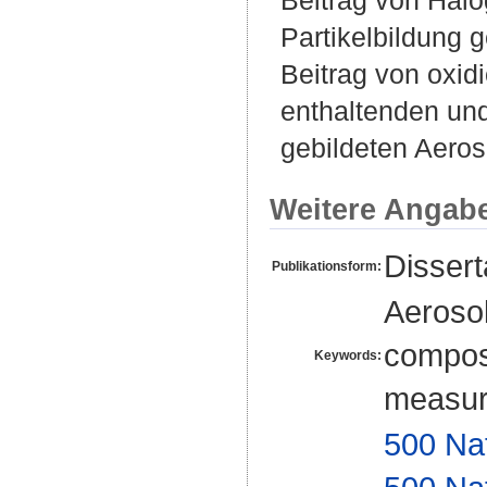
Partikelbildung 
Beitrag von oxid
enthaltenden un
gebildeten Aeros
Weitere Angab
Disser
Publikationsform:
Aerosol
composi
Keywords:
measur
500 Na