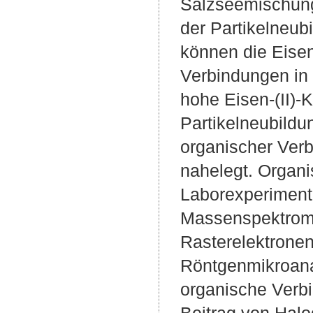
Salzseemischung 
der Partikelneu
können die Eisen
Verbindungen in 
hohe Eisen-(II)-
Partikelneubildu
organischer Ver
nahelegt. Organ
Laborexperiment
Massenspektrome
Rasterelektronen
Röntgenmikroana
organische Verbi
Beitrag von Halo