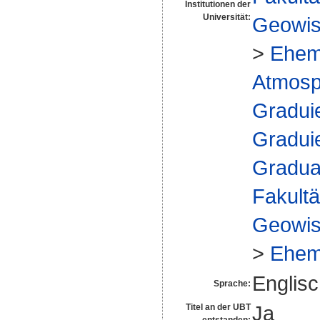
Institutionen der
Universität:
Geowis
>
Ehem
Atmosph
Gradui
Gradui
Gradua
Fakultä
Geowis
>
Ehem
Englis
Sprache:
Ja
Titel an der UBT