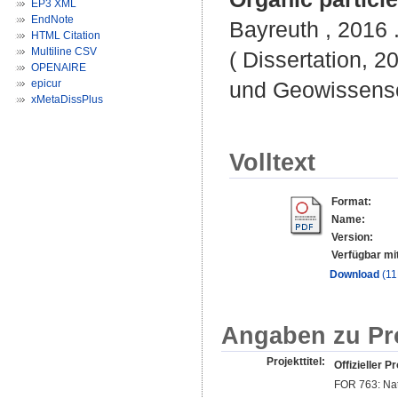
EP3 XML
EndNote
Bayreuth , 2016 .
HTML Citation
Multiline CSV
( Dissertation, 2
OPENAIRE
epicur
und Geowissensc
xMetaDissPlus
Volltext
Format:
Name:
Version:
Verfügbar mi
Download
(1
Angaben zu Pr
Projekttitel:
Offizieller Pr
FOR 763: Nat