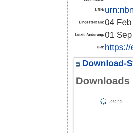
entstanden:
urn:nb
URN:
04 Feb
Eingestellt am:
01 Sep
Letzte Änderung:
https:/
URI:
Download-St
Downloads
Loading...