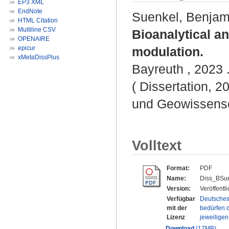
EP3 XML
EndNote
Suenkel, Benjam
HTML Citation
Multiline CSV
Bioanalytical an
OPENAIRE
epicur
modulation.
xMetaDissPlus
Bayreuth , 2023 .
( Dissertation, 2
und Geowissensc
Volltext
Format:
PDF
Name:
Diss_BSue
Version:
Veröffentl
Verfügbar
Deutsches
mit der
bedürfen d
Lizenz
jeweilige
Download
(17MB)