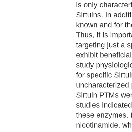
is only characte
Sirtuins. In addi
known and for the
Thus, it is impo
targeting just a 
exhibit beneficia
study physiologi
for specific Sirt
uncharacterized 
Sirtuin PTMs wer
studies indicated
these enzymes. In
nicotinamide, wh