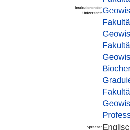
Geowis
Institutionen der
Universität:
Fakultä
Geowis
Fakultä
Geowis
Biochem
Gradui
Fakultä
Geowis
Profes
Englis
Sprache: