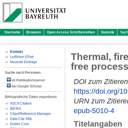
Startseite
Browsen
Open Access Schriftenreihen
Statistik
Suc
Kontakt
Thermal, fir
Leitlinien EPub
Neueste Einträge
free proces
Suche nach Personen
DOI zum Zitieren
im Publikationsserver
bei Google Scholar
https://doi.org
Bibliografische Daten exportieren
URN zum Zitiere
ASCII Citation
BibTeX
epub-5010-4
Citavi/Reference Manager
Data Cite XML
Titelangaben
Dublin Core