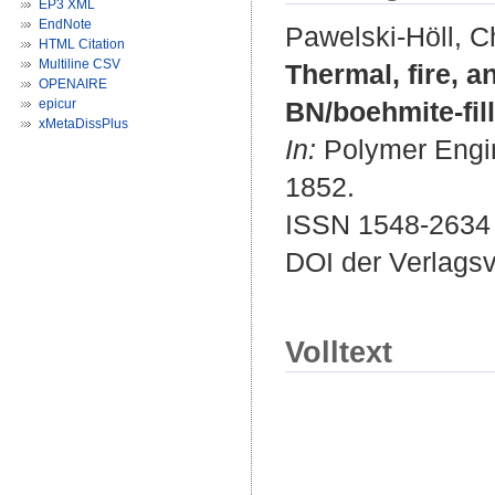
EP3 XML
EndNote
Pawelski-Höll, Ch
HTML Citation
Multiline CSV
Thermal, fire, 
OPENAIRE
epicur
BN/boehmite-fil
xMetaDissPlus
In:
Polymer Engine
1852.
ISSN 1548-2634
DOI der Verlags
Volltext