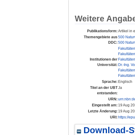
Weitere Angab
Publikationsform:
Artikel in 
Themengebiete aus
500 Natur
DDC:
500 Natur
Fakultäte
Fakultäte
Institutionen der
Fakultäte
Universität:
Dr.-Ing. Vo
Fakultäte
Fakultäte
Sprache:
Englisch
Titel an der UBT
Ja
entstanden:
URN:
urn:nbn:d
Eingestellt am:
19 Aug 20
Letzte Änderung:
19 Aug 20
URI:
https://ep
Download-St