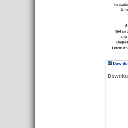
Instituti
Univ
S
Titel an
ents
Eingest
Letzte Än
Downloa
Downlo