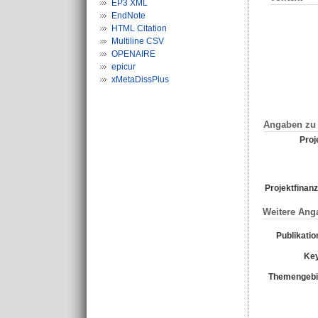
EP3 XML
EndNote
HTML Citation
Multiline CSV
OPENAIRE
epicur
xMetaDissPlus
Angaben zu 
Proje
Projektfinanz
Weitere Ang
Publikati
Ke
Themengebi