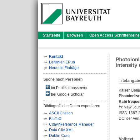
Startseite
Browsen
Open Access Schriftenreihe
Kontakt
Photoioni
Leitlinien EPub
intensity
Neueste Einträge
Suche nach Personen
Titelangab
im Publikationsserver
Kaiser, Ben
bei Google Scholar
Photoionizat
Rabi freque
Bibliografische Daten exportieren
In:
New Journa
ISSN 1367-
ASCII Citation
DOI der Ver
BibTeX
Citavi/Reference Manager
Data Cite XML
Dublin Core
Volltext