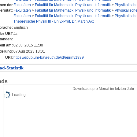
onen der
Fakultäten
>
Fakultät für Mathematik, Physik und Informatik
>
Physikalisches
ersität:
Fakultäten
>
Fakultät für Mathematik, Physik und Informatik
>
Physikalisches
Fakultäten
>
Fakultät für Mathematik, Physik und Informatik
>
Physikalisches
Theoretische Physik III - Univ.-Prof. Dr. Martin Axt
prache:
Englisch
 der UBT
Ja
tanden:
ellt am:
02 Jul 2015 11:30
derung:
07 Aug 2023 13:01
URI:
https://epub.uni-bayreuth.de/id/eprint/1939
d-Statistik
ads
Downloads pro Monat im letzten Jahr
Loading...