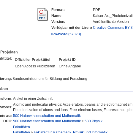
Format:
PDF
Name:
Kaiser-Axt_Photoionizati
Version:
Veröffentlichte Version
Verfügbar mit der Lizenz
Creative Commons BY 3
Download
(573kB)
Projekten
kttitel:
Offizieller Projekttitel
Projekt-ID
Open Access Publizieren
Ohne Angabe
ierung:
Bundesministerium für Bildung und Forschung
aben
onsform:
Artikel in einer Zeitschrift
Atomic and molecular physics; Accelerators, beams and electromagnetism
ywords:
Photoionization of atoms and ions; Free-electron lasers; Fluorescence, p
ete aus
500 Naturwissenschaften und Mathematik
DDC:
500 Naturwissenschaften und Mathematik
>
530 Physik
Fakultäten
Fakultäten
>
Fakultät für Mathematik, Physik und Informatik