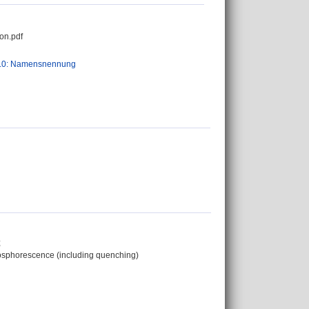
on.pdf
.0: Namensnennung
;
hosphorescence (including quenching)