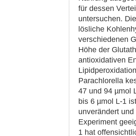
für dessen Verte
untersuchen. Di
lösliche Kohlenh
verschiedenen Ge
Höhe der Glutath
antioxidativen E
Lipidperoxidatio
Parachlorella kes
47 und 94 µmol L-
bis 6 µmol L-1 i
unverändert und
Experiment geeig
1 hat offensich