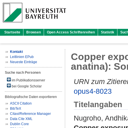
Startseite
Browsen
Open Access Schriftenreihen
Statistik
Suc
Kontakt
Copper expo
Leitlinien EPub
Neueste Einträge
anatina): So
Suche nach Personen
URN zum Zitiere
im Publikationsserver
bei Google Scholar
opus4-8023
Bibliografische Daten exportieren
Titelangaben
ASCII Citation
BibTeX
Citavi/Reference Manager
Nugroho, Andhik
Data Cite XML
Dublin Core
Copper exposur