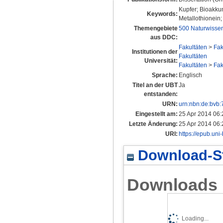
Kupfer; Bioakku
Keywords:
Metallothionein
Themengebiete
500 Naturwisse
aus DDC:
Fakultäten
>
Fak
Institutionen der
Fakultäten
Universität:
Fakultäten
>
Fak
Sprache:
Englisch
Titel an der UBT
Ja
entstanden:
URN:
urn:nbn:de:bvb
Eingestellt am:
25 Apr 2014 06:
Letzte Änderung:
25 Apr 2014 06:
URI:
https://epub.uni
Download-St
Downloads
Loading...