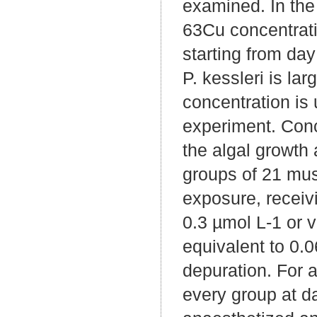
examined. In the 
63Cu concentratio
starting from day
P. kessleri is lar
concentration is
experiment. Conc
the algal growth 
groups of 21 mus
exposure, receiv
0.3 µmol L-1 or v
equivalent to 0.
depuration. For 
every group at d