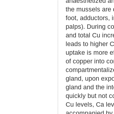
anaesthetized an
the mussels are d
foot, adductors, 
palps). During c
and total Cu inc
leads to higher C
uptake is more ef
of copper into co
compartmentalized
gland, upon expos
gland and the in
quickly but not 
Cu levels, Ca le
accompanied by d