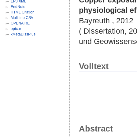
EP3 XML
EndNote
physiological ef
HTML Citation
Multiline CSV
Bayreuth , 2012
OPENAIRE
epicur
( Dissertation, 2
xMetaDissPlus
und Geowissensc
Volltext
Abstract