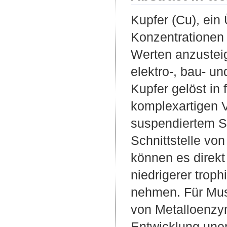
Kupfer (Cu), ein
Konzentrationen
Werten anzusteig
elektro-, bau- 
Kupfer gelöst in
komplexartigen 
suspendiertem S
Schnittstelle vo
können es direk
niedrigerer trop
nehmen. Für Musc
von Metalloenzy
Entwicklung unerl