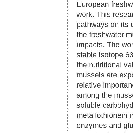
European freshwa
work. This resea
pathways on its u
the freshwater mu
impacts. The wor
stable isotope 6
the nutritional va
mussels are expo
relative importan
among the musse
soluble carbohydr
metallothionein in
enzymes and glut