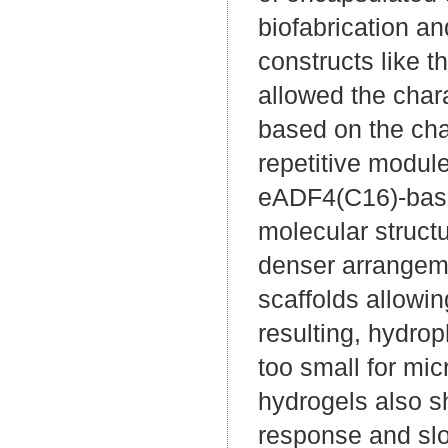
biofabrication an
constructs like 
allowed the char
based on the cha
repetitive modul
eADF4(C16)-based
molecular struct
denser arrangem
scaffolds allowin
resulting, hydro
too small for mic
hydrogels also s
response and slo