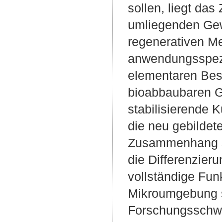
sollen, liegt das
umliegenden Gew
regenerativen M
anwendungsspezi
elementaren Best
bioabbaubaren Ge
stabilisierende K
die neu gebildet
Zusammenhang si
die Differenzier
vollständige Funk
Mikroumgebung se
Forschungsschwe