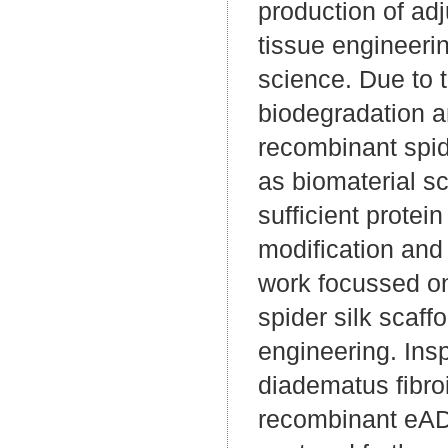
production of adj
tissue engineeri
science. Due to t
biodegradation an
recombinant spide
as biomaterial s
sufficient protei
modification and 
work focussed on
spider silk scaffo
engineering. Insp
diadematus fibroi
recombinant eADF