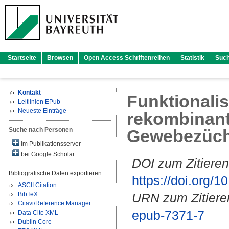
Startseite
Browsen
Open Access Schriftenreihen
Statistik
Suc
Kontakt
Funktionali
Leitlinien EPub
Neueste Einträge
rekombinant
Suche nach Personen
Gewebezüc
im Publikationsserver
bei Google Scholar
DOI zum Zitieren
Bibliografische Daten exportieren
https://doi.org
ASCII Citation
BibTeX
URN zum Zitiere
Citavi/Reference Manager
epub-7371-7
Data Cite XML
Dublin Core