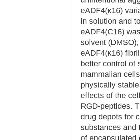
eADF4(κ16) varian
in solution and t
eADF4(C16) was a
solvent (DMSO), 
eADF4(κ16) fibril
better control of
mammalian cells i
physically stabl
effects of the ce
RGD-peptides. Th
drug depots for 
substances and t
of encapsulated 