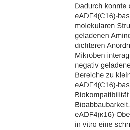
Dadurch konnte
eADF4(C16)-basi
molekularen Stru
geladenen Amino
dichteren Anord
Mikroben interag
negativ geladen
Bereiche zu klei
eADF4(C16)-basie
Biokompatibilit
Bioabbaubarkeit.
eADF4(κ16)-Ober
in vitro eine sc