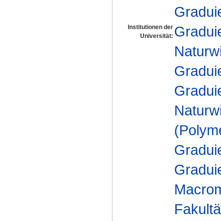
Gradui
Gradui
Institutionen der
Universität:
Naturw
Gradui
Gradui
Naturw
(Polym
Gradui
Gradui
Macrom
Fakultä