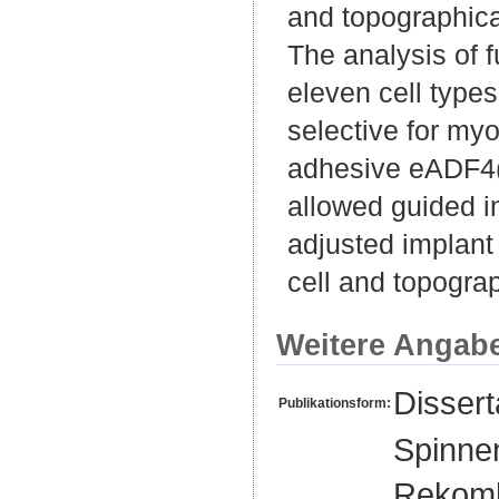
and topographica
The analysis of f
eleven cell type
selective for myo
adhesive eADF4(C
allowed guided in
adjusted implant 
cell and topograp
Weitere Angab
Disser
Publikationsform:
Spinne
Rekombi