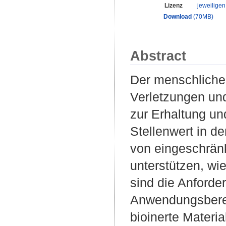
Lizenz
jeweilige
Download
(70MB)
Abstract
Der menschliche
Verletzungen und
zur Erhaltung un
Stellenwert in de
von eingeschränk
unterstützen, wi
sind die Anforde
Anwendungsberei
bioinerte Materi