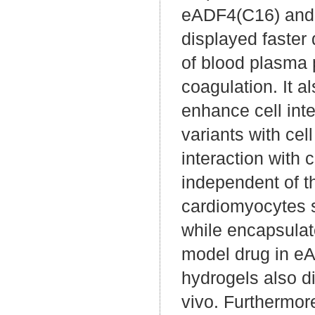
eADF4(C16) and 
displayed faster
of blood plasma p
coagulation. It a
enhance cell inte
variants with ce
interaction with 
independent of t
cardiomyocytes s
while encapsulat
model drug in 
hydrogels also d
vivo. Furthermor