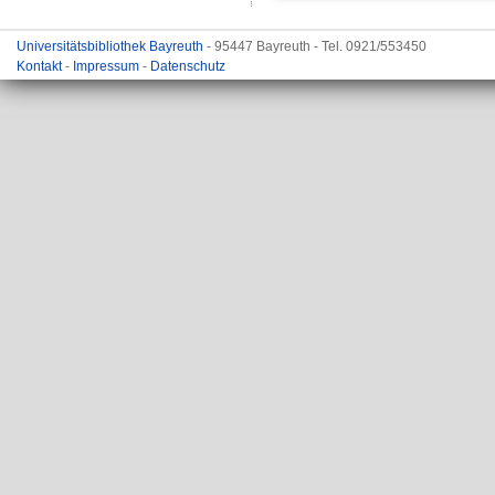
Universitätsbibliothek Bayreuth
- 95447 Bayreuth - Tel. 0921/553450
Kontakt
-
Impressum
-
Datenschutz