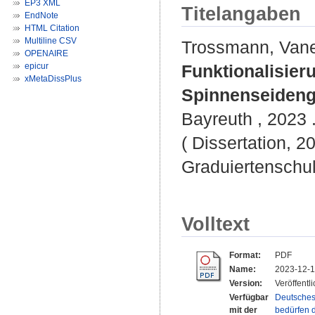
EP3 XML
Titelangaben
EndNote
HTML Citation
Multiline CSV
Trossmann, Vane
OPENAIRE
epicur
Funktionalisier
xMetaDissPlus
Spinnenseideng
Bayreuth , 2023 .
( Dissertation, 2
Graduiertenschu
Volltext
Format:
PDF
Name:
2023-12-1
Version:
Veröffentl
Verfügbar
Deutsches
mit der
bedürfen d