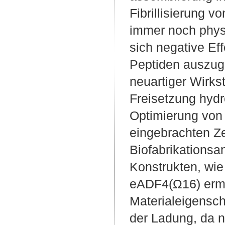
Fibrillisierung v
immer noch phys
sich negative Ef
Peptiden auszugl
neuartiger Wirkst
Freisetzung hyd
Optimierung von 
eingebrachten Ze
Biofabrikationsa
Konstrukten, wi
eADF4(Ω16) ermög
Materialeigensc
der Ladung, da n