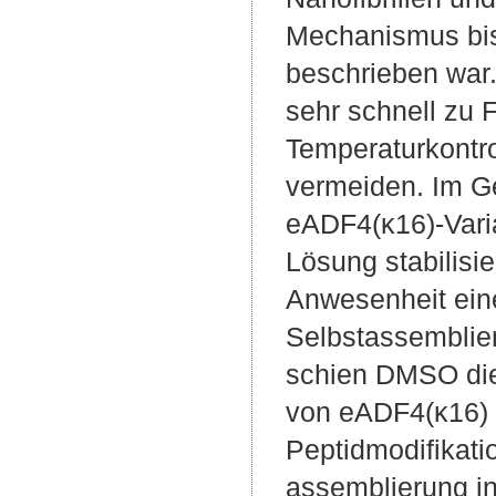
Mechanismus bis
beschrieben war
sehr schnell zu 
Temperaturkontr
vermeiden. Im Ge
eADF4(κ16)-Varian
Lösung stabilisi
Anwesenheit ein
Selbstassemblie
schien DMSO die 
von eADF4(κ16) z
Peptidmodifikati
assemblierung i