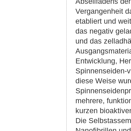
Abseilfadens der
Vergangenheit d
etabliert und wei
das negativ gel
und das zelladh
Ausgangsmaterial
Entwicklung, Her
Spinnenseiden-va
diese Weise wur
Spinnenseidenpr
mehrere, funktio
kurzen bioaktive
Die Selbstassemb
Nanofibrillen un