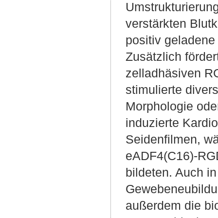
Umstrukturierung
verstärkten Blutk
positiv geladene
Zusätzlich förde
zelladhäsiven RG
stimulierte dive
Morphologie oder
induzierte Kardi
Seidenfilmen, w
eADF4(C16)-RGD-
bildeten. Auch 
Gewebeneubildung
außerdem die bi