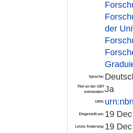
Forsch
Forsch
der Uni
Forsch
Forsch
Gradui
Deutsc
Sprache:
Ja
Titel an der UBT
entstanden:
urn:nb
URN:
19 Dec
Eingestellt am:
19 Dec
Letzte Änderung: