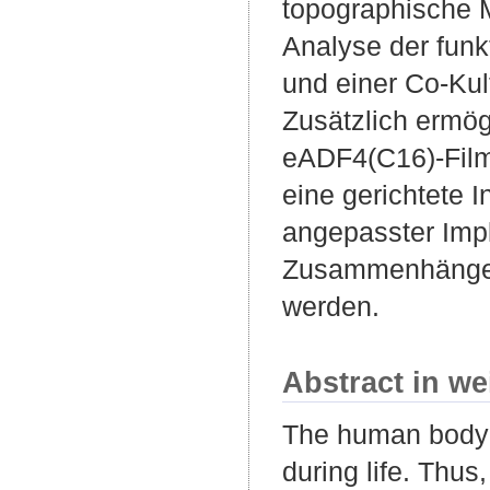
topographische M
Analyse der funkt
und einer Co-Kul
Zusätzlich ermög
eADF4(C16)-Film
eine gerichtete 
angepasster Impl
Zusammenhänge z
werden.
Abstract in we
The human body i
during life. Thu