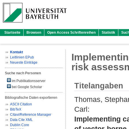
Startseite
Browsen
Open Access Schriftenreihen
Statistik
Suc
Kontakt
Implementin
Leitlinien EPub
Neueste Einträge
risk assess
Suche nach Personen
im Publikationsserver
Titelangaben
bei Google Scholar
Thomas, Stepha
Bibliografische Daten exportieren
ASCII Citation
Carl
:
BibTeX
Citavi/Reference Manager
Implementing c
Data Cite XML
Dublin Core
of vector-borne