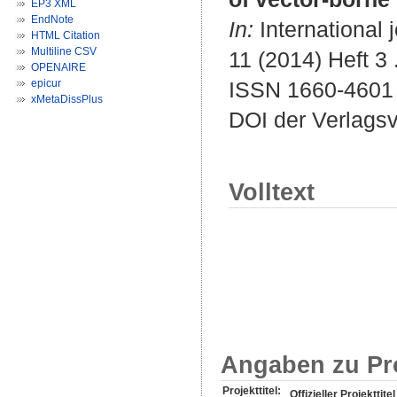
EP3 XML
EndNote
In:
International 
HTML Citation
Multiline CSV
11 (2014) Heft 3 
OPENAIRE
epicur
ISSN 1660-4601
xMetaDissPlus
DOI der Verlags
Volltext
Angaben zu Pr
Projekttitel:
Offizieller Projekttitel