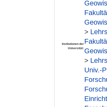
Geowis
Fakultä
Geowis
>
Lehrs
Fakultä
Institutionen der
Universität:
Geowis
>
Lehrs
Univ.-P
Forsch
Forsch
Einrich