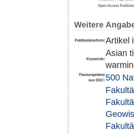
Open Access Publizie
Weitere Angab
Artikel 
Publikationsform:
Asian t
Keywords:
warming
500 Na
Themengebiete
aus DDC:
Fakultä
Fakultä
Geowis
Fakultä