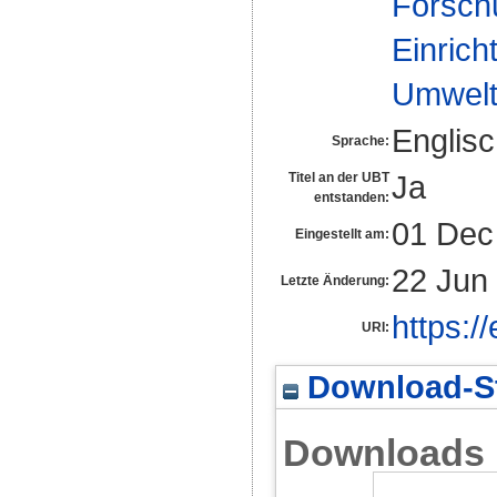
Forsch
Einrich
Umwelt
Englis
Sprache:
Ja
Titel an der UBT
entstanden:
01 Dec
Eingestellt am:
22 Jun
Letzte Änderung:
https:/
URI:
Download-St
Downloads