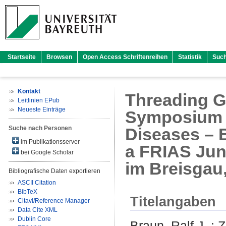
Startseite
Browsen
Open Access Schriftenreihen
Statistik
Suc
Kontakt
Threading Gr
Leitlinien EPub
Neueste Einträge
Symposium 
Suche nach Personen
Diseases – B
im Publikationsserver
a FRIAS Jun
bei Google Scholar
im Breisgau
Bibliografische Daten exportieren
ASCII Citation
BibTeX
Titelangaben
Citavi/Reference Manager
Data Cite XML
Dublin Core
Braun, Ralf J.
;
Z