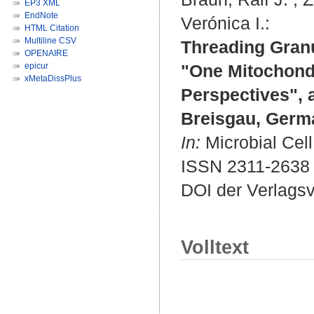
EP3 XML
EndNote
Verónica I.
:
HTML Citation
Multiline CSV
Threading Granu
OPENAIRE
epicur
"One Mitochondr
xMetaDissPlus
Perspectives", 
Breisgau, Germa
In:
Microbial Cell
ISSN 2311-2638
DOI der Verlags
Volltext