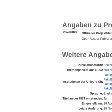
Angaben zu Pr
Projekttitel:
Offizieller Projekttitel
Open Access Publizie
Weitere Angab
Publikationsform:
Artikel
Themengebiete aus DDC:
500 N
Fakul
Fakul
Institutionen der Universität:
Fakul
Fakul
Sprache:
Engli
Titel an der UBT entstanden:
Ja
Eingestellt am:
19 Ap
Letzte Änderung:
28 No