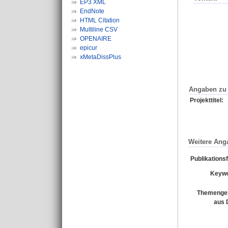
EP3 XML
EndNote
HTML Citation
Multiline CSV
OPENAIRE
epicur
xMetaDissPlus
Angaben zu 
Projekttitel:
Weitere Ang
Publikations
Keywo
Themengeb
aus 