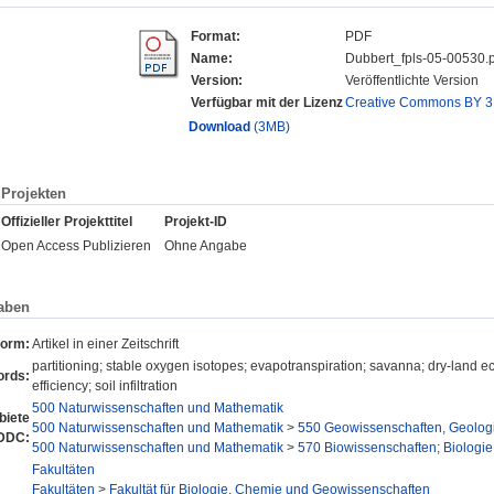
Format:
PDF
Name:
Dubbert_fpls-05-00530.p
Version:
Veröffentlichte Version
Verfügbar mit der Lizenz
Creative Commons BY 3
Download
(3MB)
Projekten
Offizieller Projekttitel
Projekt-ID
Open Access Publizieren
Ohne Angabe
aben
form:
Artikel in einer Zeitschrift
partitioning; stable oxygen isotopes; evapotranspiration; savanna; dry-lan
rds:
efficiency; soil infiltration
500 Naturwissenschaften und Mathematik
iete
500 Naturwissenschaften und Mathematik
>
550 Geowissenschaften, Geolog
DDC:
500 Naturwissenschaften und Mathematik
>
570 Biowissenschaften; Biologie
Fakultäten
Fakultäten
>
Fakultät für Biologie, Chemie und Geowissenschaften