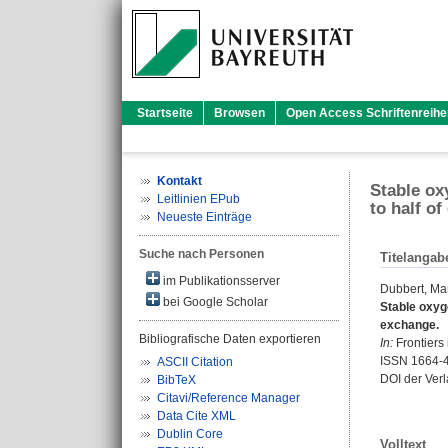
Startseite
Browsen
Open Access Schriftenreihe
Kontakt
Stable ox
Leitlinien EPub
to half o
Neueste Einträge
Suche nach Personen
Titelangab
im Publikationsserver
Dubbert, Ma
bei Google Scholar
Stable oxyg
exchange.
Bibliografische Daten exportieren
In:
Frontiers 
ISSN 1664-
ASCII Citation
DOI der Ver
BibTeX
Citavi/Reference Manager
Data Cite XML
Dublin Core
Volltext