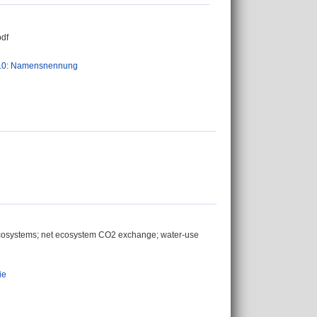
df
.0: Namensnennung
d ecosystems; net ecosystem CO2 exchange; water-use
ie