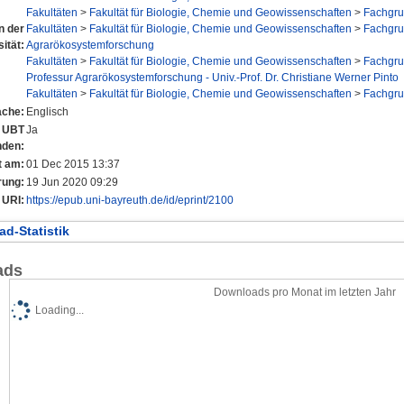
Fakultäten
>
Fakultät für Biologie, Chemie und Geowissenschaften
>
Fachgru
n der
Fakultäten
>
Fakultät für Biologie, Chemie und Geowissenschaften
>
Fachgru
ität:
Agrarökosystemforschung
Fakultäten
>
Fakultät für Biologie, Chemie und Geowissenschaften
>
Fachgru
Professur Agrarökosystemforschung - Univ.-Prof. Dr. Christiane Werner Pinto
Fakultäten
>
Fakultät für Biologie, Chemie und Geowissenschaften
>
Fachgru
ache:
Englisch
r UBT
Ja
nden:
t am:
01 Dec 2015 13:37
rung:
19 Jun 2020 09:29
URI:
https://epub.uni-bayreuth.de/id/eprint/2100
d-Statistik
ads
Downloads pro Monat im letzten Jahr
Loading...