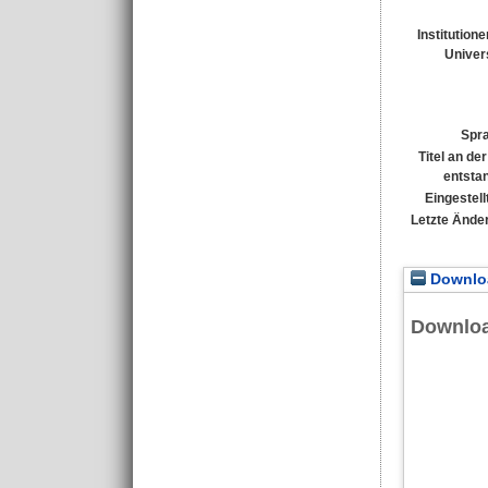
Institutione
Univers
Spr
Titel an de
entsta
Eingestell
Letzte Ände
Downloa
Downlo