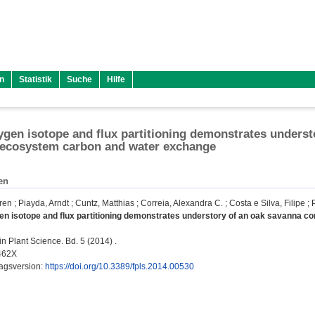
n
Statistik
Suche
Hilfe
ygen isotope and flux partitioning demonstrates underst
f ecosystem carbon and water exchange
en
ren
;
Piayda, Arndt
;
Cuntz, Matthias
;
Correia, Alexandra C.
;
Costa e Silva, Filipe
;
en isotope and flux partitioning demonstrates understory of an oak savanna co
in Plant Science. Bd. 5 (2014) .
462X
lagsversion:
https://doi.org/10.3389/fpls.2014.00530