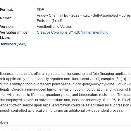
Format:
PDF
Angew Chem Int Ed - 2022 - Kurz - Self‐Assembled Fluore
Name:
Emission(1).pdf
Version:
Veröffentlichte Version
Verfügbar mit der
Creative Commons BY 4.0: Namensnennung
Lizenz
Download
(5MB)
luorescent materials offer a high potential for sensing and (bio-)imaging applicati
heir applicability, the previously reported non-fluorescent zinc(II) complex [Zn(L)]
 into a family of non-fluorescent polystyrene- block -poly(4-vinylpyridine) (PS- b -
erials. Coordination-induced turn-on emission upon incorporation and ligation of th
ution with respect to lifetimes, quantum yields, and temperature resistance. The qua
of the employed solvent or solvent mixture and, thus, the tendency of the PS- b -P4V
dent off-on sensor upon micelle formation could be established by suppression o
hrough controlled acidification indicating an additional pH-dependent process.
aben