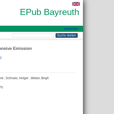
EPub Bayreuth
Anmelden
onsive Emission
12
and
;
Schmalz, Holger
;
Weber, Birgit
:
70.