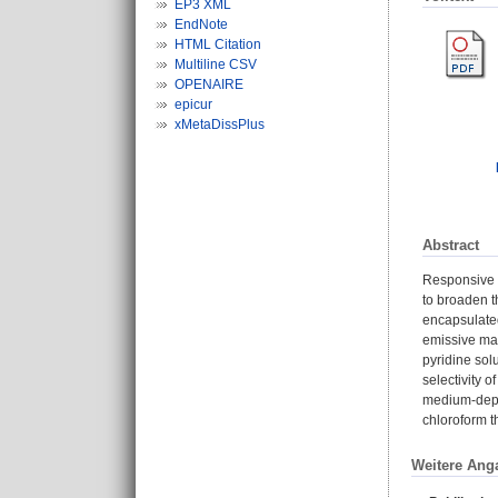
EP3 XML
EndNote
HTML Citation
Multiline CSV
OPENAIRE
epicur
xMetaDissPlus
Abstract
Responsive f
to broaden t
encapsulated
emissive mat
pyridine sol
selectivity 
medium-depen
chloroform t
Weitere Ang