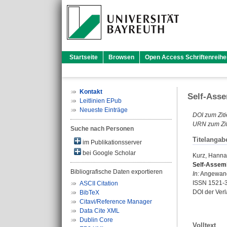
Startseite
Browsen
Open Access Schriftenreihe
Kontakt
Self-Asse
Leitlinien EPub
Neueste Einträge
DOI zum Ziti
URN zum Zit
Suche nach Personen
Titelangab
im Publikationsserver
bei Google Scholar
Kurz, Hann
Self-Assemb
Bibliografische Daten exportieren
In:
Angewandt
ISSN 1521-
ASCII Citation
DOI der Ver
BibTeX
Citavi/Reference Manager
Data Cite XML
Dublin Core
Volltext