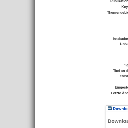
Publikatio
Key
Themengebie
Instituti
Unive
Sp
Titel an 
ents
Eingeste
Letzte Än
Downloa
Downlo