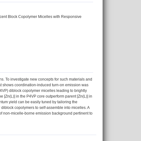
scent Block Copolymer Micelles with Responsive
ons. To investigate new concepts for such materials and
 that shows coordination-induced turn-on emission was
P4VP) diblock copolymer micelles leading to brightly
e [Zn(L)] in the P4VP core outperform parent [Zn(L)] in
ntum yield can be easily tuned by tailoring the
P diblock copolymers to self-assemble into micelles. A
f non-micelle-borne emission background pertinent to