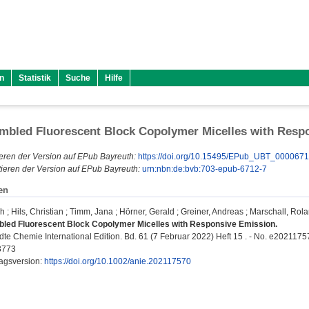
n
Statistik
Suche
Hilfe
mbled Fluorescent Block Copolymer Micelles with Resp
eren der Version auf EPub Bayreuth:
https://doi.org/10.15495/EPub_UBT_000067
ieren der Version auf EPub Bayreuth:
urn:nbn:de:bvb:703-epub-6712-7
en
ah
;
Hils, Christian
;
Timm, Jana
;
Hörner, Gerald
;
Greiner, Andreas
;
Marschall, Rol
led Fluorescent Block Copolymer Micelles with Responsive Emission.
e Chemie International Edition. Bd. 61 (7 Februar 2022) Heft 15 . - No. e2021175
3773
lagsversion:
https://doi.org/10.1002/anie.202117570