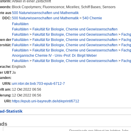
nsform:
Artikel in einer Zeitschrift
words:
Block Copolymers; Fluorescence; Micelles; Schiff Bases; Sensors
te aus
500 Naturwissenschaften und Mathematik
DDC:
500 Naturwissenschaften und Mathematik
>
540 Chemie
Fakultäten
Fakultäten
>
Fakultät für Biologie, Chemie und Geowissenschaften
Fakultäten
>
Fakultät für Biologie, Chemie und Geowissenschaften
>
Fachg
onen der
Fakultäten
>
Fakultät für Biologie, Chemie und Geowissenschaften
>
Fachg
rsität:
Fakultäten
>
Fakultät für Biologie, Chemie und Geowissenschaften
>
Fachg
Fakultäten
>
Fakultät für Biologie, Chemie und Geowissenschaften
>
Fachg
Anorganische Chemie IV - Univ.-Prof. Dr. Birgit Weber
Fakultäten
>
Fakultät für Biologie, Chemie und Geowissenschaften
>
Fachg
rache:
Englisch
der UBT
Ja
tanden:
URN:
urn:nbn:de:bvb:703-epub-6712-7
llt am:
12 Okt 2022 06:56
derung:
12 Okt 2022 06:56
URI:
https://epub.uni-bayreuth.de/id/eprint/6712
d-Statistik
ads
Downloads pro Monat im letzten Jahr