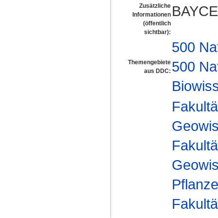
Zusätzliche
BAYCE
Informationen
(öffentlich
sichtbar):
500 Na
500 Na
Themengebiete
aus DDC:
Biowiss
Fakultä
Geowis
Fakultä
Geowis
Pflanz
Fakultä