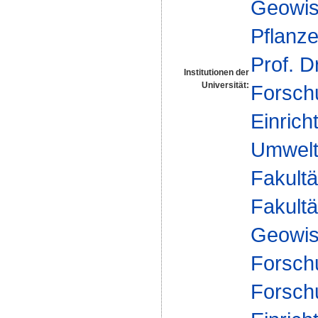
Geowis
Pflanz
Prof. D
Institutionen der
Universität:
Forsch
Einrich
Umwelt
Fakultä
Fakultä
Geowis
Forsch
Forsch