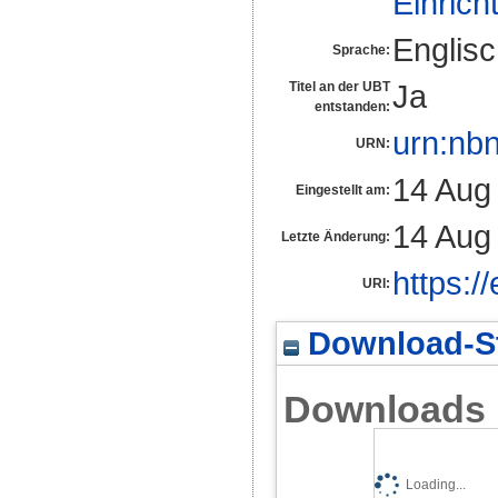
Einrich
Englis
Sprache:
Ja
Titel an der UBT
entstanden:
urn:nb
URN:
14 Aug
Eingestellt am:
14 Aug
Letzte Änderung:
https:/
URI:
Download-St
Downloads
Loading...