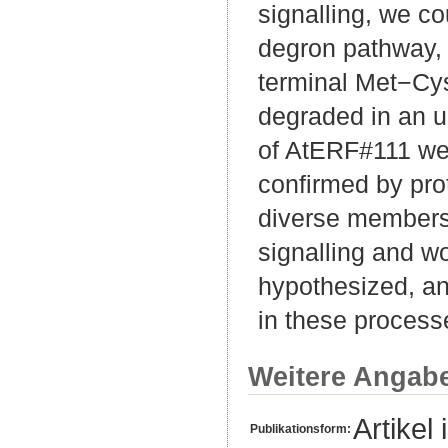
signalling, we c
degron pathway, 
terminal Met−Cys 
degraded in an u
of AtERF#111 wer
confirmed by prot
diverse members 
signalling and 
hypothesized, an
in these process
Weitere Angab
Artikel 
Publikationsform: