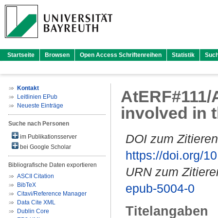
Startseite
Browsen
Open Access Schriftenreihen
Statistik
Suc
Kontakt
AtERF#111/AB
Leitlinien EPub
Neueste Einträge
involved in
Suche nach Personen
DOI zum Zitieren
im Publikationsserver
bei Google Scholar
https://doi.org
Bibliografische Daten exportieren
URN zum Zitiere
ASCII Citation
BibTeX
epub-5004-0
Citavi/Reference Manager
Data Cite XML
Titelangaben
Dublin Core