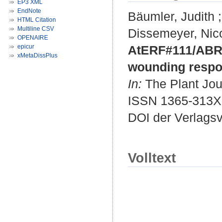
EP3 XML
EndNote
Bäumler, Judith
HTML Citation
Multiline CSV
Dissemeyer, Nic
OPENAIRE
epicur
AtERF#111/ABR1 
xMetaDissPlus
wounding respo
In:
The Plant Jour
ISSN 1365-313X
DOI der Verlags
Volltext