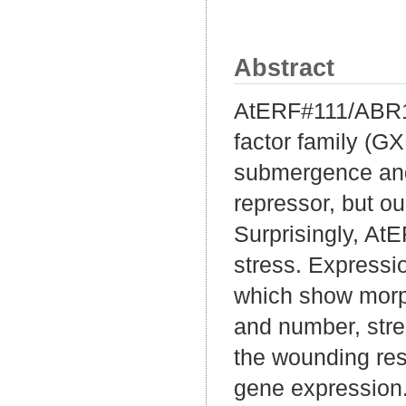
Abstract
AtERF#111/ABR1 
factor family (G
submergence and
repressor, but ou
Surprisingly, At
stress. Expressi
which show morph
and number, stre
the wounding resp
gene expression.