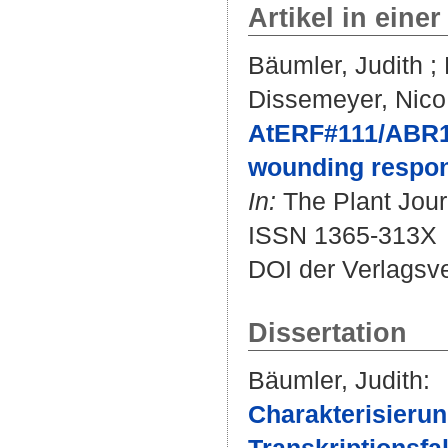
Artikel in einer
Bäumler, Judith
;
Dissemeyer, Nico
AtERF#111/ABR1 i
wounding respo
In:
The Plant Journ
ISSN 1365-313X
DOI der Verlagsv
Dissertation
Bäumler, Judith
:
Charakterisierun