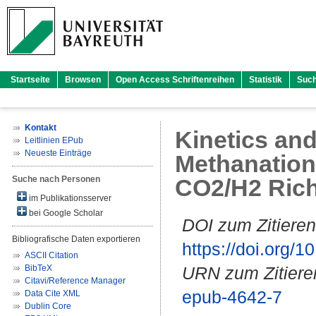
Startseite
Browsen
Open Access Schriftenreihen
Statistik
Suc
Kontakt
Kinetics and
Leitlinien EPub
Neueste Einträge
Methanation 
Suche nach Personen
CO2/H2 Ric
im Publikationsserver
bei Google Scholar
DOI zum Zitieren
Bibliografische Daten exportieren
https://doi.org
ASCII Citation
BibTeX
URN zum Zitiere
Citavi/Reference Manager
epub-4642-7
Data Cite XML
Dublin Core