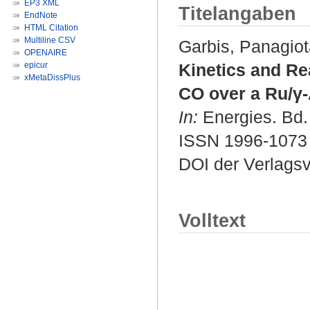
EP3 XML
Titelangaben
EndNote
HTML Citation
Multiline CSV
Garbis, Panagiot
OPENAIRE
epicur
Kinetics and Re
xMetaDissPlus
CO over a Ru/γ-
In:
Energies. Bd. 
ISSN 1996-1073
DOI der Verlags
Volltext