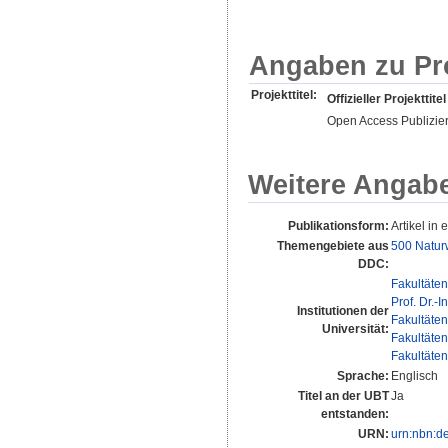
Angaben zu Pr
Projekttitel:
Offizieller Projekttitel
Open Access Publizie
Weitere Angab
Publikationsform:
Artikel in e
Themengebiete aus
500 Natur
DDC:
Fakultäten
Prof. Dr.-
Institutionen der
Fakultäten
Universität:
Fakultäten
Fakultäten
Sprache:
Englisch
Titel an der UBT
Ja
entstanden:
URN:
urn:nbn:d