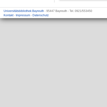
Universitätsbibliothek Bayreuth
- 95447 Bayreuth - Tel. 0921/553450
Kontakt
-
Impressum
-
Datenschutz