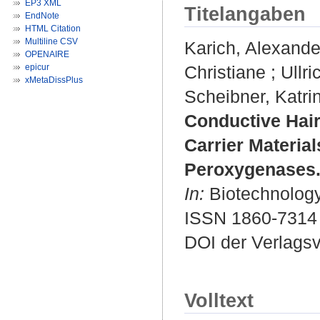
EP3 XML
Titelangaben
EndNote
HTML Citation
Multiline CSV
Karich, Alexande
OPENAIRE
epicur
Christiane
;
Ullr
xMetaDissPlus
Scheibner, Katri
Conductive Hai
Carrier Material
Peroxygenases
In:
Biotechnology 
ISSN 1860-7314
DOI der Verlags
Volltext