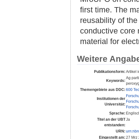
first time. The m
reusability of th
conductive core 
material for elec
Weitere Angab
Publikationsform:
Artikel 
Ag part
Keywords:
peroxy
Themengebiete aus DDC:
600 Tec
Forsch
Institutionen der
Forsch
Universität:
Forsch
Sprache:
Englisc
Titel an der UBT
Ja
entstanden:
URN:
urn:nb
Eingestellt am:
27 Mrz 