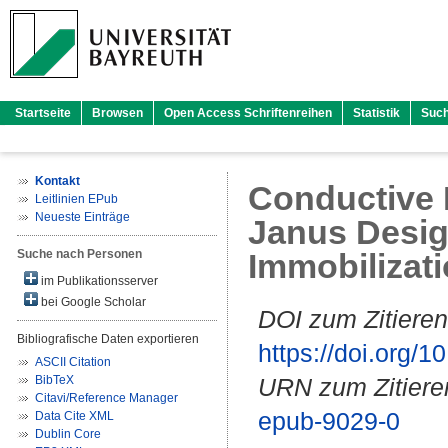
Startseite
Browsen
Open Access Schriftenreihen
Statistik
Suc
Kontakt
Conductive 
Leitlinien EPub
Neueste Einträge
Janus Design
Suche nach Personen
Immobilizat
im Publikationsserver
bei Google Scholar
DOI zum Zitieren
Bibliografische Daten exportieren
https://doi.org
ASCII Citation
BibTeX
URN zum Zitiere
Citavi/Reference Manager
epub-9029-0
Data Cite XML
Dublin Core