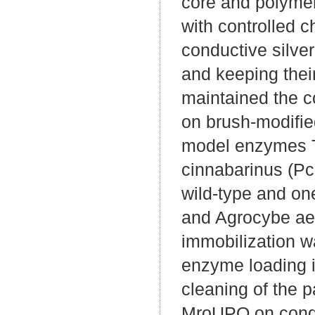
core and polyme
with controlled 
conductive silver
and keeping their
maintained the c
on brush-modified
model enzymes T
cinnabarinus (Pc
wild-type and o
and Agrocybe ae
immobilization w
enzyme loading i
cleaning of the p
MroUPO on conduc