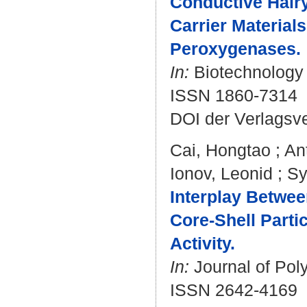
Conductive Hair
Carrier Materials
Peroxygenases.
In:
Biotechnology J
ISSN 1860-7314
DOI der Verlagsv
Cai, Hongtao
;
An
Ionov, Leonid
;
Sy
Interplay Betwee
Core-Shell Parti
Activity.
In:
Journal of Poly
ISSN 2642-4169