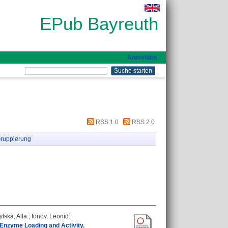
EPub Bayreuth
Anmelden
RSS 1.0
RSS 2.0
ruppierung
tska, Alla
;
Ionov, Leonid
:
 Enzyme Loading and Activity.