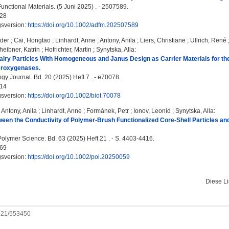
nctional Materials. (5 Juni 2025) . - 2507589.
28
gsversion:
https://doi.org/10.1002/adfm.202507589
nder
;
Cai, Hongtao
;
Linhardt, Anne
;
Antony, Anila
;
Liers, Christiane
;
Ullrich, René
heibner, Katrin
;
Hofrichter, Martin
;
Synytska, Alla
:
iry Particles With Homogeneous and Janus Design as Carrier Materials for the 
eroxygenases.
gy Journal. Bd. 20 (2025) Heft 7 . - e70078.
14
gsversion:
https://doi.org/10.1002/biot.70078
;
Antony, Anila
;
Linhardt, Anne
;
Formánek, Petr
;
Ionov, Leonid
;
Synytska, Alla
:
ween the Conductivity of Polymer-Brush Functionalized Core-Shell Particles an
Polymer Science. Bd. 63 (2025) Heft 21 . - S. 4403-4416.
69
gsversion:
https://doi.org/10.1002/pol.20250059
Diese L
0921/553450