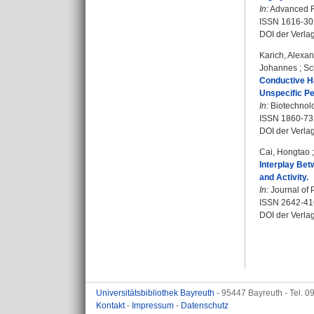
In:
Advanced Fu
ISSN 1616-30
DOI der Verla
Karich, Alexa
Johannes
;
Sc
Conductive Ha
Unspecific P
In:
Biotechnolo
ISSN 1860-73
DOI der Verla
Cai, Hongtao
Interplay Bet
and Activity.
In:
Journal of 
ISSN 2642-41
DOI der Verla
Universitätsbibliothek Bayreuth
- 95447 Bayreuth - Tel. 
Kontakt
-
Impressum
-
Datenschutz