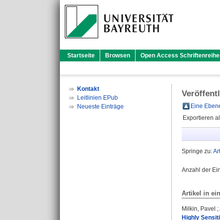
Startseite
Browsen
Open Access Schriftenreihe
Kontakt
Veröffent
Leitlinien EPub
Eine Ebene
Neueste Einträge
Exportieren a
Springe zu:
Ar
Anzahl der Ei
Artikel in ei
Milkin, Pavel
;
Highly Sensit