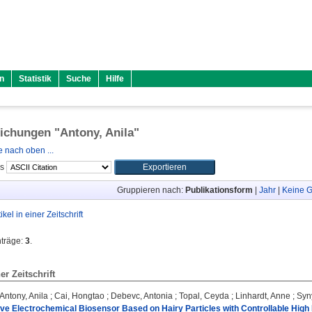
n
Statistik
Suche
Hilfe
lichungen "
Antony, Anila
"
 nach oben ...
ls
Gruppieren nach:
Publikationsform
|
Jahr
|
Keine G
tikel in einer Zeitschrift
nträge:
3
.
ner Zeitschrift
Antony, Anila
;
Cai, Hongtao
;
Debevc, Antonia
;
Topal, Ceyda
;
Linhardt, Anne
;
Syny
ive Electrochemical Biosensor Based on Hairy Particles with Controllable High