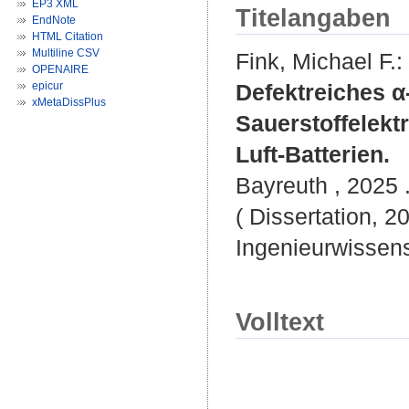
EP3 XML
Titelangaben
EndNote
HTML Citation
Multiline CSV
Fink, Michael F.
:
OPENAIRE
epicur
Defektreiches α
xMetaDissPlus
Sauerstoffelekt
Luft-Batterien.
Bayreuth , 2025 .
( Dissertation, 2
Ingenieurwissen
Volltext