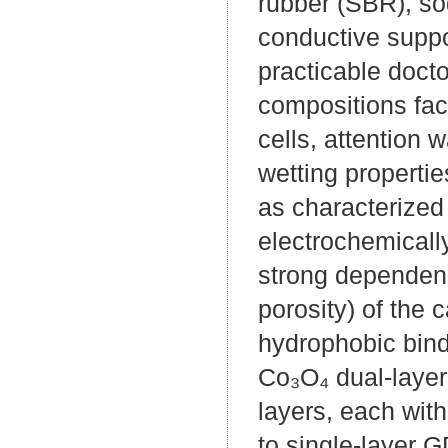
rubber (SBR), s
conductive suppo
practicable docto
compositions faci
cells, attention 
wetting properti
as characterize
electrochemicall
strong dependence
porosity) of the 
hydrophobic bind
Co₃O₄ dual-laye
layers, each wit
to single-layer 