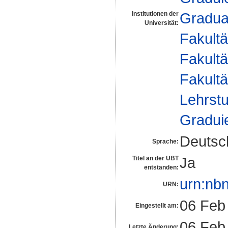
Gradua
Institutionen der
Universität:
Fakultä
Fakultä
Fakultä
Lehrstu
Gradui
Deutsc
Sprache:
Ja
Titel an der UBT
entstanden:
urn:nb
URN:
06 Feb
Eingestellt am:
06 Feb
Letzte Änderung: