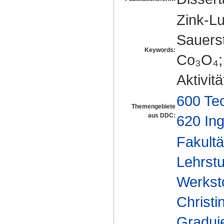
Zink-Lu
Sauerst
Keywords:
Co₃O₄; 
Aktivit
600 Te
Themengebiete
aus DDC:
620 In
Fakultä
Lehrstu
Werksto
Christi
Gradui