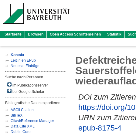
Startseite
Browsen
Open Access Schriftenreihen
Statistik
Suc
Kontakt
Defektreich
Leitlinien EPub
Neueste Einträge
Sauerstoffel
Suche nach Personen
wiederauflad
im Publikationsserver
bei Google Scholar
DOI zum Zitieren
Bibliografische Daten exportieren
https://doi.org
ASCII Citation
BibTeX
URN zum Zitiere
Citavi/Reference Manager
epub-8175-4
Data Cite XML
Dublin Core