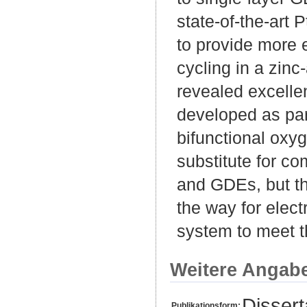
state-of-the-art
to provide more ef
cycling in a zinc
revealed excelle
developed as par
bifunctional oxy
substitute for co
and GDEs, but th
the way for elect
system to meet t
Weitere Angab
Disser
Publikationsform: