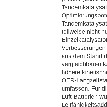
Tandemkatalysat
Optimierungspote
Tandemkatalysato
teilweise nicht n
Einzelkatalysato
Verbesserungen 
aus dem Stand de
vergleichbaren k
höhere kinetisch
OER-Langzeitstab
umfassen. Für di
Luft-Batterien w
Leitfähigkeitsad