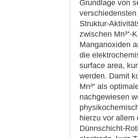
Grundlage von se
verschiedensten
Struktur-Aktivit
zwischen Mn³⁺-Ka
Manganoxiden an
die elektrochemi
surface area, ku
werden. Damit k
Mn³⁺ als optimal
nachgewiesen we
physikochemisch
hierzu vor allem
Dünnschicht-Roti