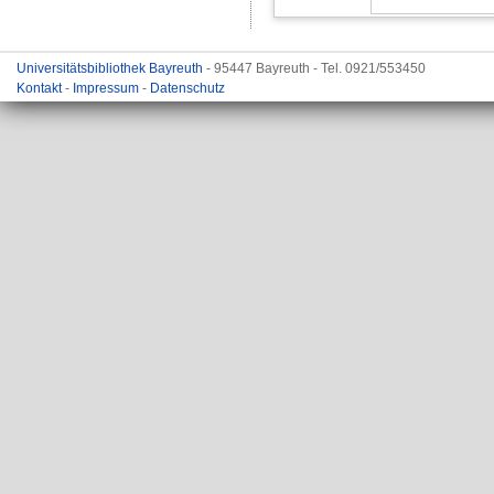
Universitätsbibliothek Bayreuth
- 95447 Bayreuth - Tel. 0921/553450
Kontakt
-
Impressum
-
Datenschutz