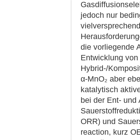
Gasdiffusionsele
jedoch nur bedin
vielversprechend
Herausforderunge
die vorliegende 
Entwicklung von 
Hybrid-/Komposi
α-MnO₂ aber ebe
katalytisch akti
bei der Ent- und 
Sauerstoffredukt
ORR) und Sauerst
reaction, kurz O