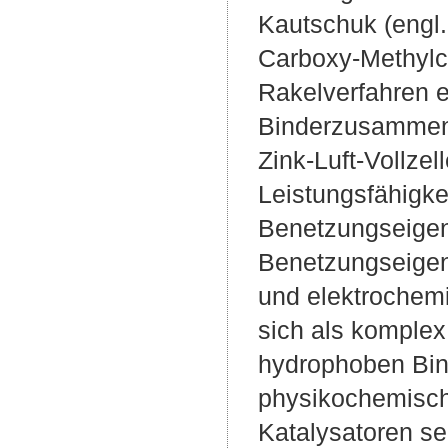
Kautschuk (engl.
Carboxy-Methylce
Rakelverfahren e
Binderzusammens
Zink-Luft-Vollze
Leistungsfähigk
Benetzungseigen
Benetzungseigen
und elektrochem
sich als komplex
hydrophoben Bin
physikochemische
Katalysatoren s