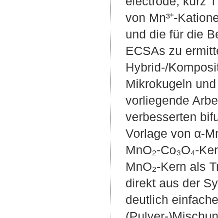
electrode, kurz
von Mn³⁺-Katione
und die für die 
ECSAs zu ermitte
Hybrid-/Komposit
Mikrokugeln und
vorliegende Arbe
verbesserten bif
Vorlage von α-Mn
MnO₂-Co₃O₄-Kern
MnO₂-Kern als Tr
direkt aus der S
deutlich einfach
(Pulver-)Mischu