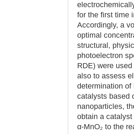
electrochemicall
for the first time
Accordingly, a v
optimal concentr
structural, phys
photoelectron spe
RDE) were used f
also to assess e
determination of 
catalysts based 
nanoparticles, t
obtain a catalyst
α-MnO₂ to the re