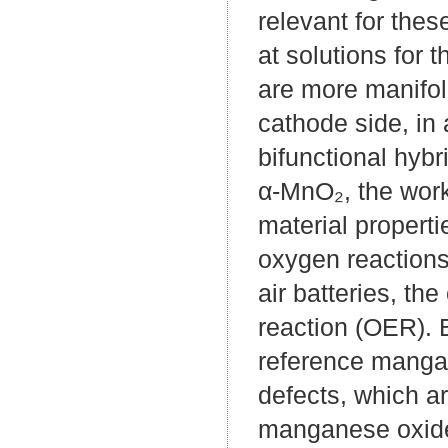
relevant for thes
at solutions for 
are more manifol
cathode side, in 
bifunctional hyb
α-MnO₂, the work
material properti
oxygen reactions
air batteries, t
reaction (OER). 
reference mangan
defects, which ar
manganese oxides,