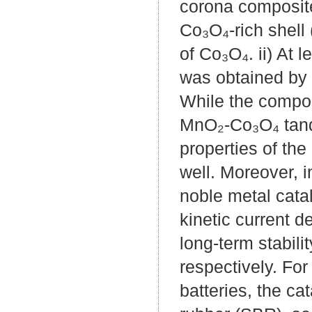
corona composite
Co₃O₄-rich shell 
of Co₃O₄. ii) At
was obtained by 
While the composi
MnO₂-Co₃O₄ tande
properties of the
well. Moreover, 
noble metal cata
kinetic current 
long-term stabil
respectively. For
batteries, the ca