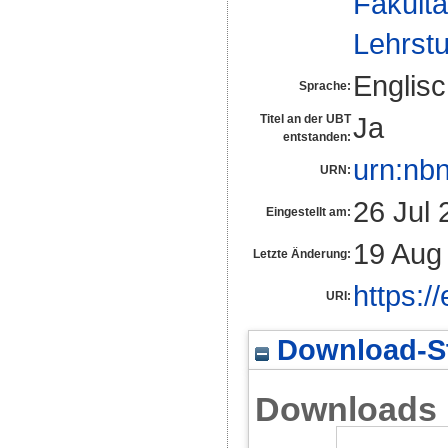
Fakultä
Lehrst
Englis
Sprache:
Ja
Titel an der UBT
entstanden:
urn:nb
URN:
26 Jul 
Eingestellt am:
19 Aug
Letzte Änderung:
https:/
URI:
Download-St
Downloads