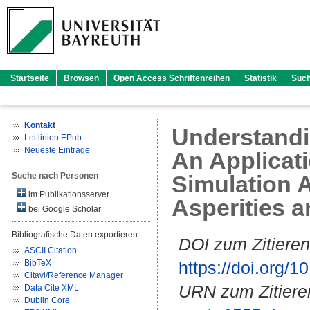
Startseite
Browsen
Open Access Schriftenreihen
Statistik
Suc
Kontakt
Understandi
Leitlinien EPub
Neueste Einträge
An Applicat
Suche nach Personen
Simulation 
im Publikationsserver
Asperities a
bei Google Scholar
Bibliografische Daten exportieren
DOI zum Zitieren
ASCII Citation
BibTeX
https://doi.org
Citavi/Reference Manager
URN zum Zitiere
Data Cite XML
Dublin Core