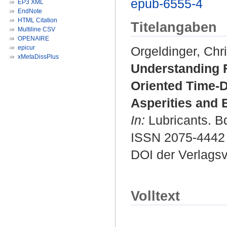
epub-6555-4
EP3 XML
EndNote
HTML Citation
Titelangaben
Multiline CSV
OPENAIRE
epicur
Orgeldinger, Chri
xMetaDissPlus
Understanding F
Oriented Time-
Asperities and 
In:
Lubricants. Bd
ISSN 2075-4442
DOI der Verlags
Volltext