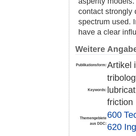
asperity models. 
contact strongly
spectrum used. In
have a clear infl
Weitere Angab
Artikel 
Publikationsform:
tribolo
lubrica
Keywords:
frictio
600 Te
Themengebiete
aus DDC:
620 In