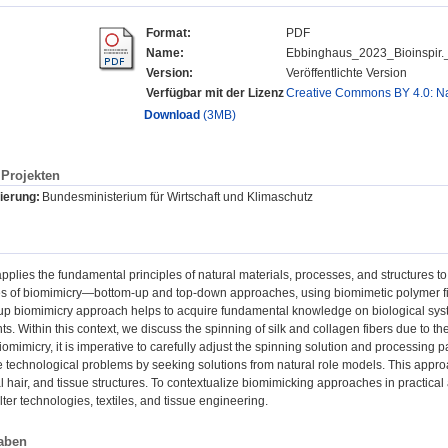
Format:
PDF
Name:
Ebbinghaus_2023_Bioinspir.
Version:
Veröffentlichte Version
Verfügbar mit der Lizenz
Creative Commons BY 4.0: 
Download
(3MB)
Projekten
ierung:
Bundesministerium für Wirtschaft und Klimaschutz
pplies the fundamental principles of natural materials, processes, and structures to
es of biomimicry—bottom-up and top-down approaches, using biomimetic polymer fi
p biomimicry approach helps to acquire fundamental knowledge on biological syst
. Within this context, we discuss the spinning of silk and collagen fibers due to t
iomimicry, it is imperative to carefully adjust the spinning solution and processin
e technological problems by seeking solutions from natural role models. This appro
 hair, and tissue structures. To contextualize biomimicking approaches in practical a
lter technologies, textiles, and tissue engineering.
aben