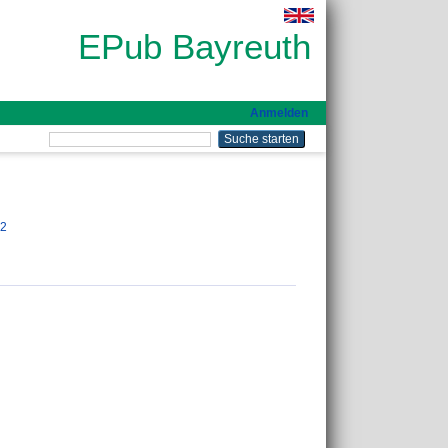
EPub Bayreuth
Anmelden
42