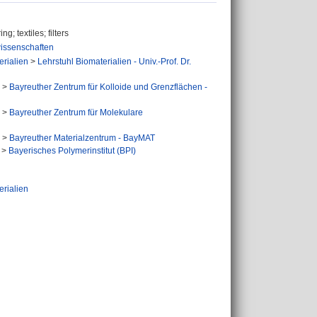
g; textiles; filters
issenschaften
erialien
>
Lehrstuhl Biomaterialien - Univ.-Prof. Dr.
>
Bayreuther Zentrum für Kolloide und Grenzflächen -
>
Bayreuther Zentrum für Molekulare
>
Bayreuther Materialzentrum - BayMAT
>
Bayerisches Polymerinstitut (BPI)
erialien