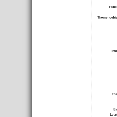
Publi
Themengebie
Ins
Tit
Ei
Letz