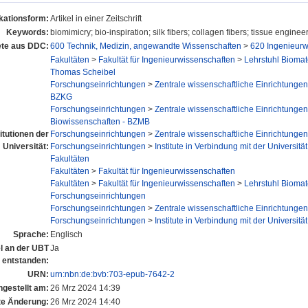
kationsform:
Artikel in einer Zeitschrift
Keywords:
biomimicry; bio-inspiration; silk fibers; collagen fibers; tissue engineerin
te aus DDC:
600 Technik, Medizin, angewandte Wissenschaften
>
620 Ingenieurw
Fakultäten
>
Fakultät für Ingenieurwissenschaften
>
Lehrstuhl Biomat
Thomas Scheibel
Forschungseinrichtungen
>
Zentrale wissenschaftliche Einrichtungen
BZKG
Forschungseinrichtungen
>
Zentrale wissenschaftliche Einrichtungen
Biowissenschaften - BZMB
titutionen der
Forschungseinrichtungen
>
Zentrale wissenschaftliche Einrichtungen
Universität:
Forschungseinrichtungen
>
Institute in Verbindung mit der Universität
Fakultäten
Fakultäten
>
Fakultät für Ingenieurwissenschaften
Fakultäten
>
Fakultät für Ingenieurwissenschaften
>
Lehrstuhl Biomat
Forschungseinrichtungen
Forschungseinrichtungen
>
Zentrale wissenschaftliche Einrichtungen
Forschungseinrichtungen
>
Institute in Verbindung mit der Universität
Sprache:
Englisch
el an der UBT
Ja
entstanden:
URN:
urn:nbn:de:bvb:703-epub-7642-2
ngestellt am:
26 Mrz 2024 14:39
te Änderung:
26 Mrz 2024 14:40