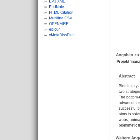
EP3 XML
EndNote
HTML Citation
Multiline CSV
OPENAIRE
epicur
xMetaDissPlus
Angaben zu 
Projektfinanz
Abstract
Biomimicry a
two strategi
The bottom-u
advancements
successful b
aims to solv
webs, animal
biomimetic fi
Weitere Ang