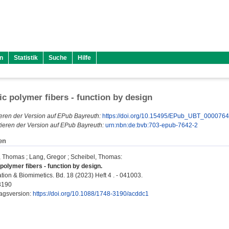
n
Statistik
Suche
Hilfe
c polymer fibers - function by design
eren der Version auf EPub Bayreuth:
https://doi.org/10.15495/EPub_UBT_000076
ieren der Version auf EPub Bayreuth:
urn:nbn:de:bvb:703-epub-7642-2
en
, Thomas
;
Lang, Gregor
;
Scheibel, Thomas
:
polymer fibers - function by design.
tion & Biomimetics. Bd. 18 (2023) Heft 4 . - 041003.
3190
lagsversion:
https://doi.org/10.1088/1748-3190/acddc1