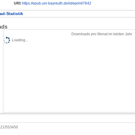
URI:
https://epub.uni-bayreuth.de/id/eprint/7642
d-Statistik
ads
Downloads pro Monat im letzten Jahr
Loading...
0921/553450