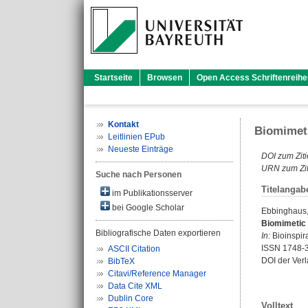
Startseite
Browsen
Open Access Schriftenreihe
Kontakt
Biomimeti
Leitlinien EPub
Neueste Einträge
DOI zum Ziti
URN zum Zit
Suche nach Personen
Titelangab
im Publikationsserver
bei Google Scholar
Ebbinghaus
Biomimetic 
Bibliografische Daten exportieren
In:
Bioinspira
ISSN 1748-
ASCII Citation
DOI der Ver
BibTeX
Citavi/Reference Manager
Data Cite XML
Dublin Core
Volltext