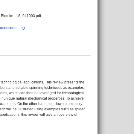
_Biomim._18_041003.pdf
Namensnennung
 technological applications. This review presents the
bers and suitable spinning techniques as examples.
ems, which can then be leveraged for technological
heir unique natural mechanical properties. To achieve
g parameters. On the other hand, top-down biomimicry
ach will be illustrated using examples such as spider
pplications, this review will give an overview of