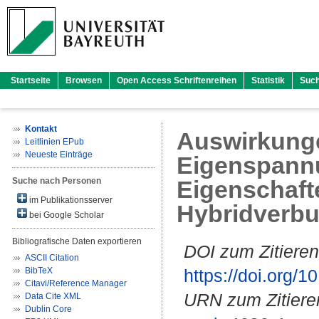
Startseite
Browsen
Open Access Schriftenreihen
Statistik
Suc
Kontakt
Auswirkunge
Leitlinien EPub
Neueste Einträge
Eigenspann
Suche nach Personen
Eigenschaft
im Publikationsserver
Hybridverbu
bei Google Scholar
Bibliografische Daten exportieren
DOI zum Zitieren
ASCII Citation
BibTeX
https://doi.org
Citavi/Reference Manager
URN zum Zitiere
Data Cite XML
Dublin Core