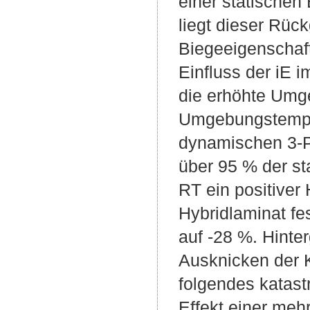
einer statische
liegt dieser Rü
Biegeeigenschaft
Einfluss der iE 
die erhöhte Umg
Umgebungstemper
dynamischen 3-P
über 95 % der st
RT ein positiver 
Hybridlaminat fes
auf -28 %. Hinte
Ausknicken der K
folgendes katast
Effekt einer meh