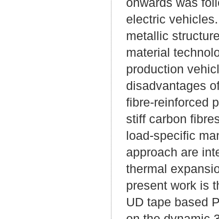
onwards was foll
electric vehicle
metallic structur
material technol
production vehic
disadvantages of
fibre-reinforced 
stiff carbon fibr
load-specific man
approach are inte
thermal expansion
present work is t
UD tape based PA
on the dynamic 3-