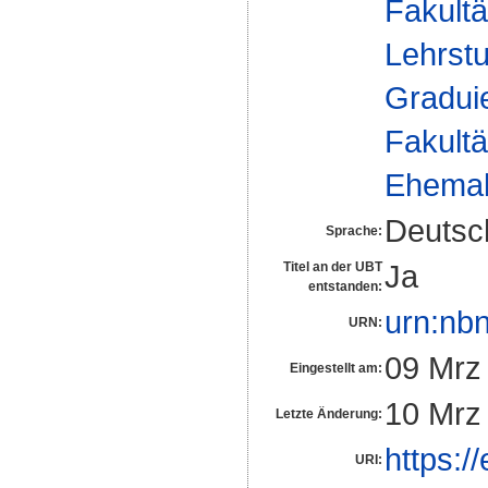
Fakultä
Lehrst
Gradui
Fakultä
Ehemal
Deutsc
Sprache:
Ja
Titel an der UBT
entstanden:
urn:nb
URN:
09 Mrz
Eingestellt am:
10 Mrz
Letzte Änderung:
https:/
URI: