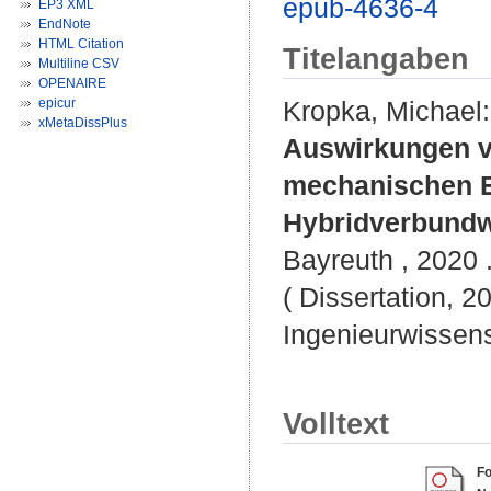
epub-4636-4
EP3 XML
EndNote
HTML Citation
Titelangaben
Multiline CSV
OPENAIRE
epicur
Kropka, Michael
:
xMetaDissPlus
Auswirkungen v
mechanischen E
Hybridverbundw
Bayreuth , 2020 .
( Dissertation, 2
Ingenieurwissen
Volltext
Fo