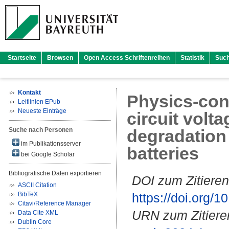
Startseite
Browsen
Open Access Schriftenreihen
Statistik
Suc
Kontakt
Physics-cons
Leitlinien EPub
Neueste Einträge
circuit volt
Suche nach Personen
degradation 
im Publikationsserver
batteries
bei Google Scholar
Bibliografische Daten exportieren
DOI zum Zitieren
ASCII Citation
BibTeX
https://doi.org
Citavi/Reference Manager
URN zum Zitiere
Data Cite XML
Dublin Core