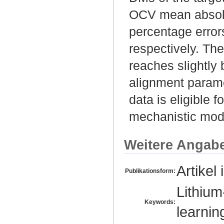
OCV mean absol
percentage erro
respectively. Th
reaches slightly 
alignment paramet
data is eligible f
mechanistic mode
Weitere Angab
Artikel 
Publikationsform:
Lithium
Keywords:
learni