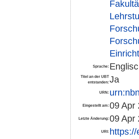
Fakultä
Lehrstu
Forsch
Forsch
Einrich
Englis
Sprache:
Ja
Titel an der UBT
entstanden:
urn:nb
URN:
09 Apr
Eingestellt am:
09 Apr
Letzte Änderung:
https:/
URI: