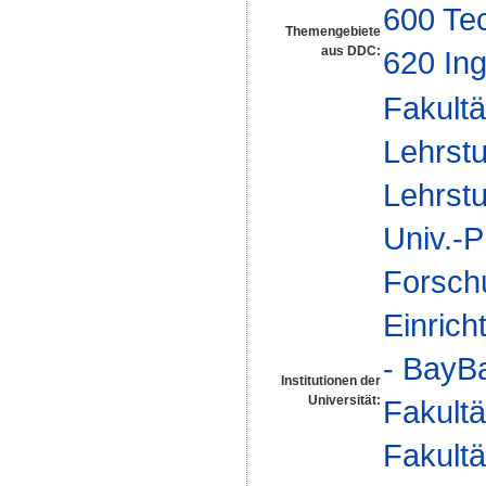
600 Te
Themengebiete
aus DDC:
620 In
Fakultä
Lehrstu
Lehrstu
Univ.-P
Forsch
Einrich
- BayBa
Institutionen der
Universität:
Fakultä
Fakultä