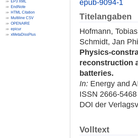
epub-9094-1
EP3 XML
EndNote
HTML Citation
Titelangaben
Multiline CSV
OPENAIRE
epicur
Hofmann, Tobias
xMetaDissPlus
Schmidt, Jan Phi
Physics-constra
reconstruction 
batteries.
In:
Energy and AI.
ISSN 2666-5468
DOI der Verlags
Volltext