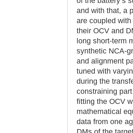
of the battery’s 
and with that, a 
are coupled with
their OCV and D
long short-term
synthetic NCA-gr
and alignment pa
tuned with varyi
during the transf
constraining part
fitting the OCV wi
mathematical equ
data from one ag
DMs of the targe