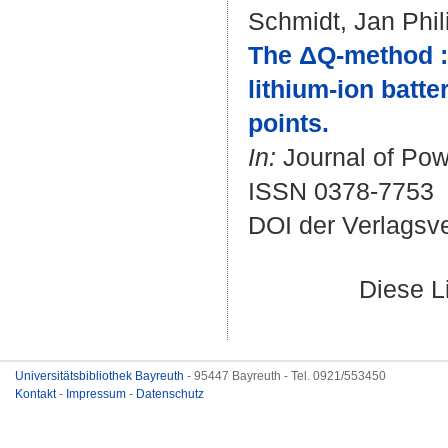
Schmidt, Jan Phil
The ΔQ-method : 
lithium-ion batt
points.
In:
Journal of Pow
ISSN 0378-7753
DOI der Verlagsv
Diese L
Universitätsbibliothek Bayreuth
- 95447 Bayreuth - Tel. 0921/553450
Kontakt
-
Impressum
-
Datenschutz