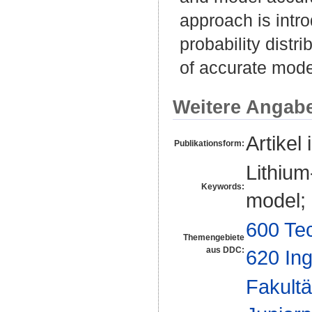
approach is intr
probability distri
of accurate mode
Weitere Angab
Artikel 
Publikationsform:
Lithium
Keywords:
model; 
600 Te
Themengebiete
aus DDC:
620 In
Fakultä