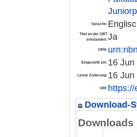
Junior
Englis
Sprache:
Ja
Titel an der UBT
entstanden:
urn:nb
URN:
16 Jun
Eingestellt am:
16 Jun
Letzte Änderung:
https:/
URI:
Download-St
Downloads