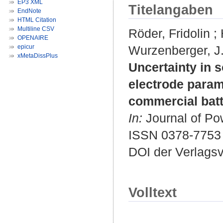
EP3 XML
Titelangaben
EndNote
HTML Citation
Multiline CSV
Röder, Fridolin
;
OPENAIRE
epicur
Wurzenberger, J.
xMetaDissPlus
Uncertainty in s
electrode param
commercial batt
In:
Journal of Po
ISSN 0378-7753
DOI der Verlags
Volltext