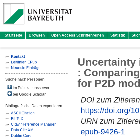
Startseite
Browsen
Open Access Schriftenreihen
Statistik
Suc
Kontakt
Uncertainty 
Leitlinien EPub
Neueste Einträge
: Comparing
Suche nach Personen
for P2D mode
im Publikationsserver
bei Google Scholar
DOI zum Zitieren
Bibliografische Daten exportieren
https://doi.org
ASCII Citation
BibTeX
URN zum Zitiere
Citavi/Reference Manager
epub-9426-1
Data Cite XML
Dublin Core