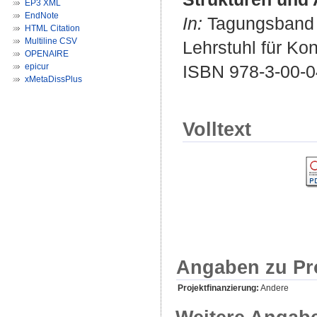
EP3 XML
EndNote
In:
Tagungsband /
HTML Citation
Multiline CSV
Lehrstuhl für Ko
OPENAIRE
epicur
ISBN 978-3-00-
xMetaDissPlus
Volltext
Angaben zu Pr
Projektfinanzierung:
Andere