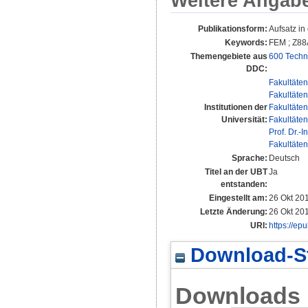
Weitere Angab
Publikationsform:
Aufsatz i
Keywords:
FEM ; Z88
Themengebiete aus
600 Techn
DDC:
Fakultäten
Fakultäten
Institutionen der
Fakultäten
Universität:
Fakultäten
Prof. Dr.-
Fakultäten
Sprache:
Deutsch
Titel an der UBT
Ja
entstanden:
Eingestellt am:
26 Okt 20
Letzte Änderung:
26 Okt 20
URI:
https://ep
Download-St
Downloads