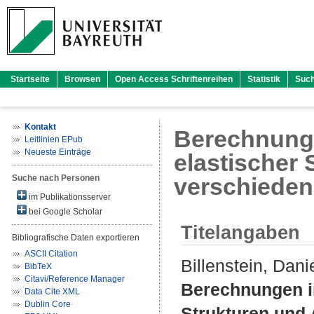
Startseite
Browsen
Open Access Schriftenreihen
Statistik
Suc
Kontakt
Berechnunge
Leitlinien EPub
Neueste Einträge
elastischer
Suche nach Personen
verschiede
im Publikationsserver
bei Google Scholar
Titelangaben
Bibliografische Daten exportieren
ASCII Citation
Billenstein, Dani
BibTeX
Citavi/Reference Manager
Berechnungen in
Data Cite XML
Dublin Core
Strukturen und