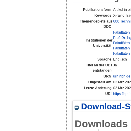
Publikationsform:
Artikel in e
Keywords:
X-ray diffr
Themengebiete aus
600 Techni
DDC:
Fakultäten
Prof. Dr.-I
Institutionen der
Fakultäten
Universität:
Fakultäten
Fakultäten
Sprache:
Englisch
Titel an der UBT
Ja
entstanden:
URN:
urn:nbn:de
Eingestellt am:
03 Mrz 202
Letzte Änderung:
03 Mrz 202
URI:
https://epu
Download-St
Downloads