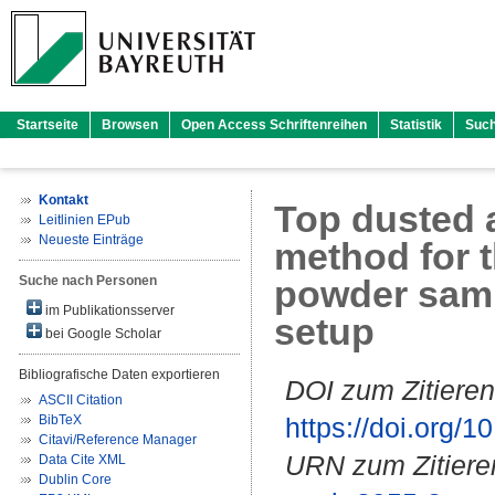
Startseite
Browsen
Open Access Schriftenreihen
Statistik
Suc
Kontakt
Top dusted 
Leitlinien EPub
Neueste Einträge
method for t
Suche nach Personen
powder sam
im Publikationsserver
setup
bei Google Scholar
Bibliografische Daten exportieren
DOI zum Zitieren
ASCII Citation
BibTeX
https://doi.org
Citavi/Reference Manager
URN zum Zitiere
Data Cite XML
Dublin Core