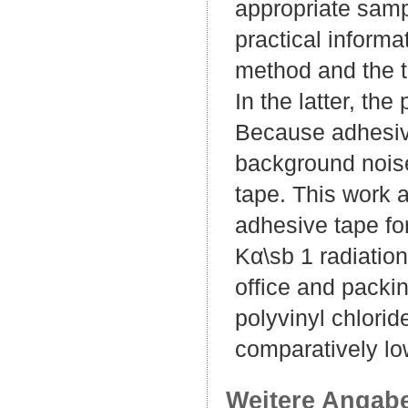
appropriate samp
practical inform
method and the 
In the latter, th
Because adhesiv
background noise
tape. This work 
adhesive tape for
Kα\sb 1 radiatio
office and packin
polyvinyl chlori
comparatively low
Weitere Angab