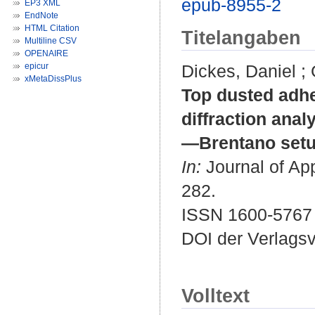
epub-8955-2
EP3 XML
EndNote
HTML Citation
Titelangaben
Multiline CSV
OPENAIRE
epicur
Dickes, Daniel
;
xMetaDissPlus
Top dusted adhe
diffraction ana
—Brentano setu
In:
Journal of App
282.
ISSN 1600-5767
DOI der Verlags
Volltext