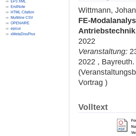
EP3 XML
EndNote
Wittmann, Joha
HTML Citation
Multiline CSV
FE-Modalanalys
OPENAIRE
epicur
Antriebstechnik
xMetaDissPlus
2022
Veranstaltung:
23
2022 , Bayreuth.
(Veranstaltungs
Vortrag )
Volltext
Fo
Na
Ve