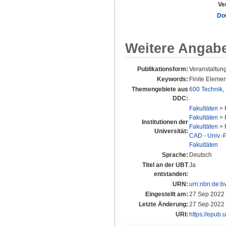
Ve
Do
Weitere Angab
Publikationsform:
Veranstaltung
Keywords:
Finite Eleme
Themengebiete aus
600 Technik,
DDC:
Fakultäten
>
Fakultäten
>
Institutionen der
Fakultäten
>
Universität:
CAD - Univ.-P
Fakultäten
Sprache:
Deutsch
Titel an der UBT
Ja
entstanden:
URN:
urn:nbn:de:b
Eingestellt am:
27 Sep 2022
Letzte Änderung:
27 Sep 2022
URI:
https://epub.