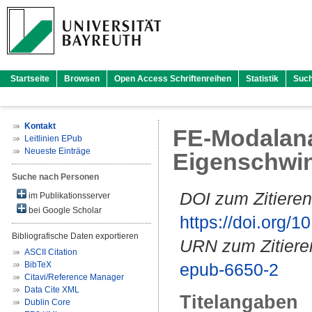
Startseite
Browsen
Open Access Schriftenreihen
Statistik
Suc
Kontakt
FE-Modalana
Leitlinien EPub
Neueste Einträge
Eigenschwin
Suche nach Personen
DOI zum Zitieren
im Publikationsserver
bei Google Scholar
https://doi.org
Bibliografische Daten exportieren
URN zum Zitiere
ASCII Citation
BibTeX
epub-6650-2
Citavi/Reference Manager
Data Cite XML
Titelangaben
Dublin Core