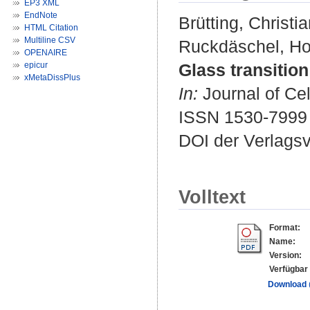
EP3 XML
EndNote
Brütting, Christi
HTML Citation
Multiline CSV
Ruckdäschel, Ho
OPENAIRE
epicur
Glass transition
xMetaDissPlus
In:
Journal of Cel
ISSN 1530-7999
DOI der Verlags
Volltext
Format:
Name:
Version:
Verfügbar 
Download