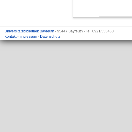
Universitätsbibliothek Bayreuth
- 95447 Bayreuth - Tel. 0921/553450
Kontakt
-
Impressum
-
Datenschutz