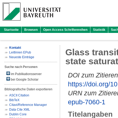
Startseite
Browsen
Open Access Schriftenreihen
Statistik
Suc
Kontakt
Glass transi
Leitlinien EPub
Neueste Einträge
state satura
Suche nach Personen
DOI zum Zitieren
im Publikationsserver
bei Google Scholar
https://doi.org
Bibliografische Daten exportieren
URN zum Zitiere
ASCII Citation
BibTeX
epub-7060-1
Citavi/Reference Manager
Data Cite XML
Titelangaben
Dublin Core