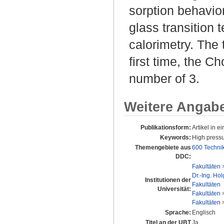
sorption behavior
glass transition 
calorimetry. The
first time, the C
number of 3.
Weitere Angab
Publikationsform:
Artikel in ei
Keywords:
High pressu
Themengebiete aus
600 Techni
DDC:
Fakultäten
Dr.-Ing. Ho
Institutionen der
Fakultäten
Universität:
Fakultäten
Fakultäten
Sprache:
Englisch
Titel an der UBT
Ja