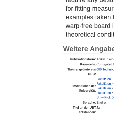
for fitting measu
examples taken f
warp-free board i
theoretical condi
Weitere Angab
Publikationsform:
Artikel in ein
Keywords:
Corrugated b
Themengebiete aus
600 Technik
DDC:
Fakultäten
Fakultäten
Institutionen der
Fakultäten
Universität:
Fakultäten
Univ.-Prof. 
Sprache:
Englisch
Titel an der UBT
Ja
entstanden: