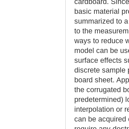
cardboard. Since 
basic material p
summarized to a 
to the measuremen
ways to reduce wa
model can be used
surface effects 
discrete sample 
board sheet. App
the corrugated b
predetermined) l
interpolation or
can be acquired d
require any destr