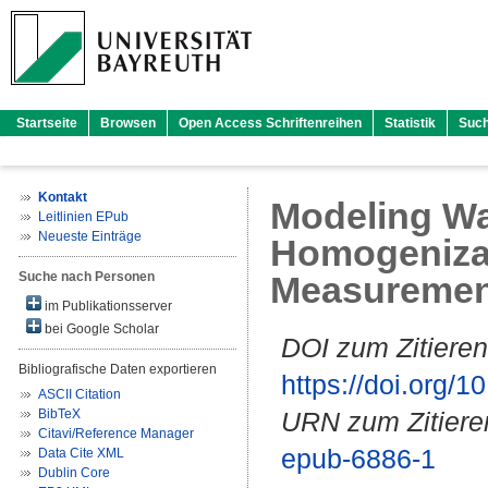
Startseite
Browsen
Open Access Schriftenreihen
Statistik
Suc
Kontakt
Modeling Wa
Leitlinien EPub
Neueste Einträge
Homogenizat
Suche nach Personen
Measurement
im Publikationsserver
bei Google Scholar
DOI zum Zitieren
Bibliografische Daten exportieren
https://doi.org
ASCII Citation
BibTeX
URN zum Zitiere
Citavi/Reference Manager
epub-6886-1
Data Cite XML
Dublin Core