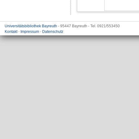
Universitätsbibliothek Bayreuth
- 95447 Bayreuth - Tel. 0921/553450
Kontakt
-
Impressum
-
Datenschutz