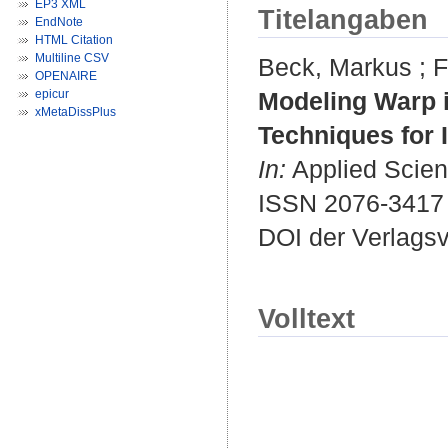
EP3 XML
Titelangaben
EndNote
HTML Citation
Multiline CSV
Beck, Markus
;
F
OPENAIRE
epicur
Modeling Warp 
xMetaDissPlus
Techniques for 
In:
Applied Scienc
ISSN 2076-3417
DOI der Verlags
Volltext