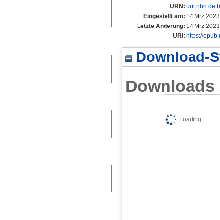
URN:
urn:nbn:de:
Eingestellt am:
14 Mrz 2023
Letzte Änderung:
14 Mrz 2023
URI:
https://epub
Download-St
Downloads
Loading...