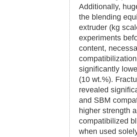
Additionally, hu
the blending equ
extruder (kg sca
experiments befo
content, necess
compatibilizatio
significantly lo
(10 wt.%). Fract
revealed signific
and SBM compati
higher strength 
compatibilized bl
when used solely 