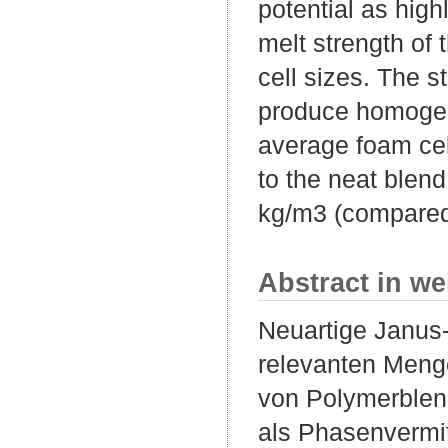
potential as hig
melt strength of 
cell sizes. The s
produce homogeno
average foam ce
to the neat ble
kg/m3 (compared 
Abstract in we
Neuartige Janus-
relevanten Menge
von Polymerblend
als Phasenvermitt