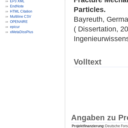
EP3 XML
EndNote
Particles.
HTML Citation
Multiline CSV
Bayreuth, German
OPENAIRE
epicur
( Dissertation, 2
xMetaDissPlus
Ingenieurwissen
Volltext
Angaben zu Pr
Projektfinanzierung:
Deutsche For