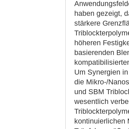
Anwendungsfelde
haben gezeigt, da
stärkere Grenzfl
Triblockterpolyme
höheren Festigke
basierenden Blen
kompatibilisierte
Um Synergien in
die Mikro-/Nanos
und SBM Tribloc
wesentlich verb
Triblockterpolyme
kontinuierlichen