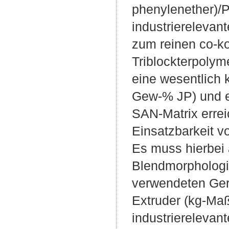
phenylenether)/P
industrierelevan
zum reinen co-k
Triblockterpolym
eine wesentlich 
Gew-% JP) und e
SAN-Matrix errei
Einsatzbarkeit vo
Es muss hierbei a
Blendmorphologie
verwendeten Ger
Extruder (kg-Maß
industrierelevan