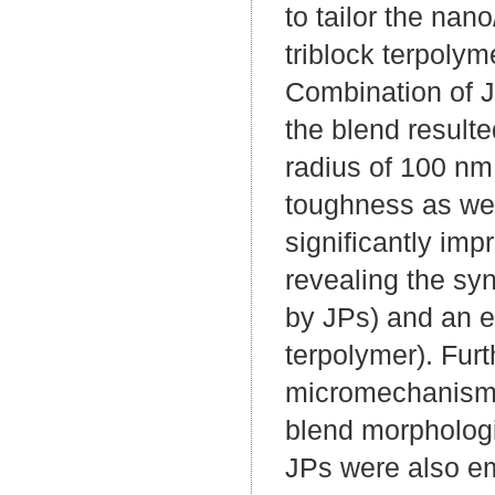
to tailor the na
triblock terpoly
Combination of J
the blend result
radius of 100 nm
toughness as wel
significantly imp
revealing the sy
by JPs) and an e
terpolymer). Fur
micromechanisms 
blend morphologi
JPs were also e