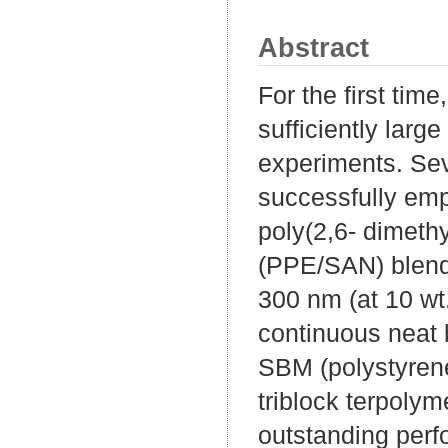
Abstract
For the first tim
sufficiently large
experiments. Sev
successfully emp
poly(2,6- dimethy
(PPE/SAN) blends
300 nm (at 10 wt
continuous neat b
SBM (polystyrene
triblock terpoly
outstanding perf