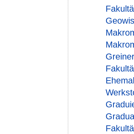
Fakultä
Geowis
Makrom
Makromo
Greine
Fakultä
Ehemal
Werksto
Gradui
Gradua
Fakultä