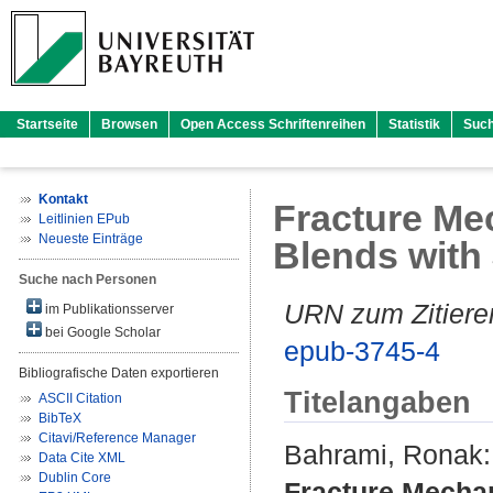
Startseite
Browsen
Open Access Schriftenreihen
Statistik
Suc
Kontakt
Fracture Me
Leitlinien EPub
Neueste Einträge
Blends with 
Suche nach Personen
URN zum Zitiere
im Publikationsserver
bei Google Scholar
epub-3745-4
Bibliografische Daten exportieren
Titelangaben
ASCII Citation
BibTeX
Citavi/Reference Manager
Bahrami, Ronak
:
Data Cite XML
Dublin Core
Fracture Mecha