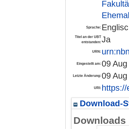
Fakultä
Ehemal
Englis
Sprache:
Ja
Titel an der UBT
entstanden:
urn:nb
URN:
09 Aug
Eingestellt am:
09 Aug
Letzte Änderung:
https:/
URI:
Download-St
Downloads