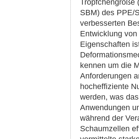
Tröpfchengröße (
SBM) des PPE/SA
verbesserten Bes
Entwicklung von
Eigenschaften is
Deformationsmech
kennen um die M
Anforderungen a
hocheffiziente 
werden, was das 
Anwendungen unte
während der Vera
Schaumzellen eff
vermittelte sta