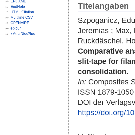
EP3 XML
Titelangaben
EndNote
HTML Citation
Multiline CSV
Szpoganicz, Ed
OPENAIRE
epicur
Jeremias
;
Max, 
xMetaDissPlus
Ruckdäschel, Ho
Comparative ana
slit-tape for fil
consolidation.
In:
Composites Sc
ISSN 1879-1050
DOI der Verlagsv
https://doi.org/