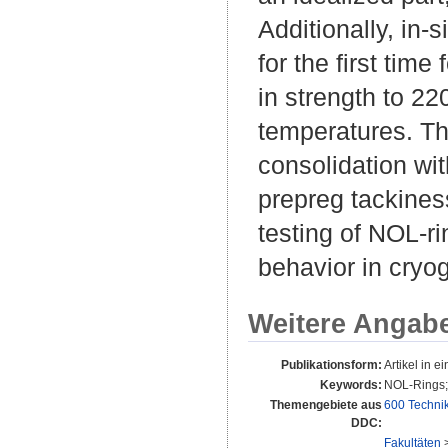
Additionally, in-
for the first tim
in strength to 22
temperatures. Th
consolidation wit
prepreg tackines
testing of NOL-ri
behavior in cryo
Weitere Angab
Publikationsform:
Artikel in ei
Keywords:
NOL-Rings; 
Themengebiete aus
600 Techni
DDC:
Fakultäten