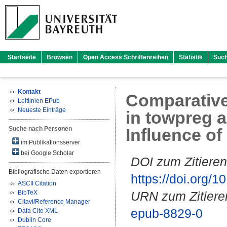
Startseite
Browsen
Open Access Schriftenreihen
Statistik
Suc
Kontakt
Comparative 
Leitlinien EPub
Neueste Einträge
in towpreg a
Suche nach Personen
Influence of
im Publikationsserver
bei Google Scholar
DOI zum Zitieren
Bibliografische Daten exportieren
https://doi.org
ASCII Citation
BibTeX
URN zum Zitiere
Citavi/Reference Manager
epub-8829-0
Data Cite XML
Dublin Core