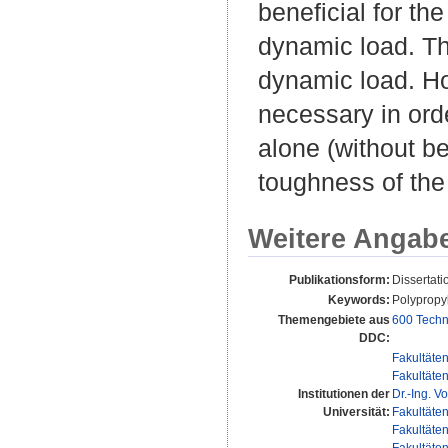
beneficial for th
dynamic load. Th
dynamic load. Ho
necessary in ord
alone (without be
toughness of the
Weitere Angab
Publikationsform:
Dissertat
Keywords:
Polypropyl
Themengebiete aus
600 Techn
DDC:
Fakultäte
Fakultäte
Institutionen der
Dr.-Ing. Vo
Universität:
Fakultäte
Fakultäte