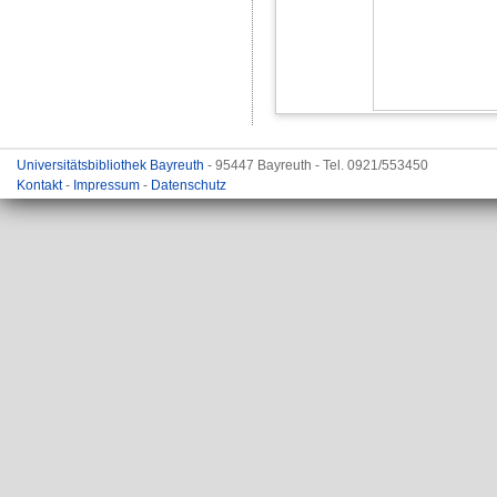
Universitätsbibliothek Bayreuth
- 95447 Bayreuth - Tel. 0921/553450
Kontakt
-
Impressum
-
Datenschutz