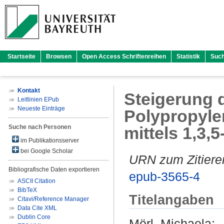
Startseite
Browsen
Open Access Schriftenreihen
Statistik
Suc
Kontakt
Steigerung 
Leitlinien EPub
Neueste Einträge
Polypropyle
Suche nach Personen
mittels 1,3,
im Publikationsserver
bei Google Scholar
URN zum Zitiere
Bibliografische Daten exportieren
epub-3565-4
ASCII Citation
BibTeX
Titelangaben
Citavi/Reference Manager
Data Cite XML
Dublin Core
Mörl, Michaela
: