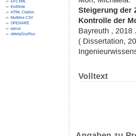
EP3 XML
EndNote
Steigerung der 
HTML Citation
Multiline CSV
Kontrolle der M
OPENAIRE
epicur
Bayreuth , 2018 .
xMetaDissPlus
( Dissertation, 2
Ingenieurwissen
Volltext
Angaben zu Pr