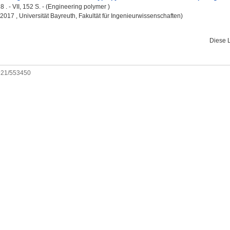
8 . - VII, 152 S. - (Engineering polymer )
, 2017 , Universität Bayreuth, Fakultät für Ingenieurwissenschaften)
Diese 
0921/553450