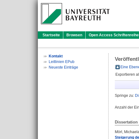
Startseite
Browsen
Open Access Schriftenreihe
Kontakt
Veröffent
Leitlinien EPub
Eine Ebene
Neueste Einträge
Exportieren a
Springe zu:
Di
Anzahl der Ei
Dissertation
Mörl, Michael
Steigerung de