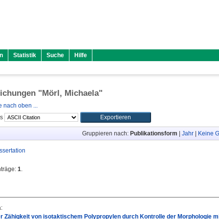
n
Statistik
Suche
Hilfe
lichungen "
Mörl, Michaela
"
 nach oben ...
ls
Gruppieren nach:
Publikationsform
|
Jahr
|
Keine G
ssertation
nträge:
1
.
a
:
r Zähigkeit von isotaktischem Polypropylen durch Kontrolle der Morphologie mi