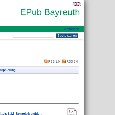
EPub Bayreuth
Anmelden
RSS 1.0
RSS 2.0
ruppierung
ttels 1,3,5-Benzoltrisamiden.