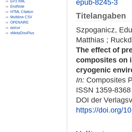
epub-8245-3
EP3 XML
EndNote
HTML Citation
Titelangaben
Multiline CSV
OPENAIRE
epicur
Szpoganicz, Ed
xMetaDissPlus
Matthias
;
Ruckd
The effect of pr
composites on i
cryogenic envir
In:
Composites Pa
ISSN 1359-8368
DOI der Verlagsv
https://doi.org/