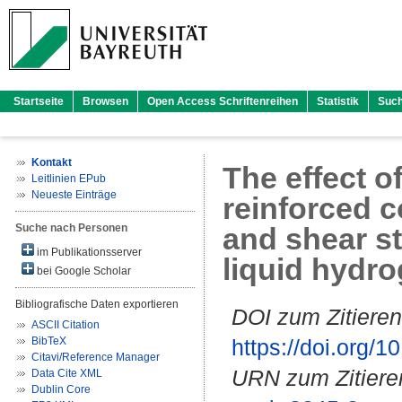
Startseite
Browsen
Open Access Schriftenreihen
Statistik
Suc
Kontakt
The effect o
Leitlinien EPub
Neueste Einträge
reinforced 
Suche nach Personen
and shear s
im Publikationsserver
liquid hydr
bei Google Scholar
Bibliografische Daten exportieren
DOI zum Zitieren
ASCII Citation
BibTeX
https://doi.org
Citavi/Reference Manager
URN zum Zitiere
Data Cite XML
Dublin Core