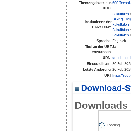
Themengebiete aus
600 Techni
DDC:
Fakultäten
Dr.-Ing. Ho
Institutionen der
Fakultäten
Universität:
Fakultäten
Fakultäten
Sprache:
Englisch
Titel an der UBT
Ja
entstanden:
URN:
urn:nbn:de
Eingestellt am:
20 Feb 202
Letzte Änderung:
20 Feb 202
URI:
https://epu
Download-St
Downloads
Loading...