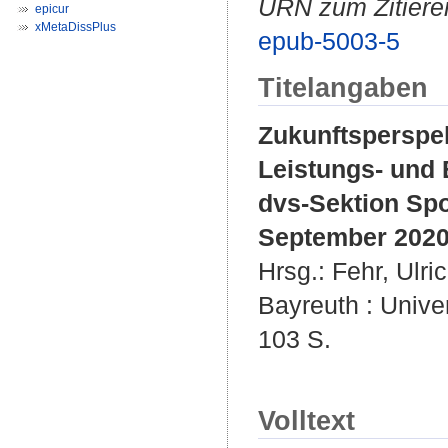
URN zum Zitiere
epicur
xMetaDissPlus
epub-5003-5
Titelangaben
Zukunftsperspek
Leistungs- und
dvs-Sektion Spo
September 2020
Hrsg.:
Fehr, Ulri
Bayreuth : Univer
103 S.
Volltext