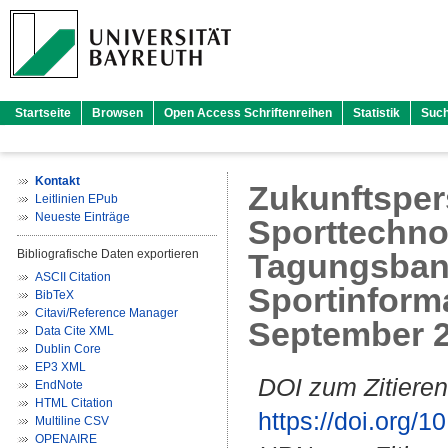
Startseite
Browsen
Open Access Schriftenreihen
Statistik
Suc
Kontakt
Zukunftsper
Leitlinien EPub
Neueste Einträge
Sporttechnol
Bibliografische Daten exportieren
Tagungsban
ASCII Citation
Sportinform
BibTeX
Citavi/Reference Manager
September 2
Data Cite XML
Dublin Core
EP3 XML
DOI zum Zitieren
EndNote
HTML Citation
https://doi.org
Multiline CSV
OPENAIRE