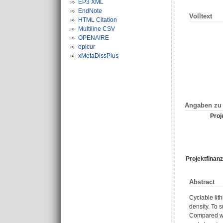
EP3 XML
EndNote
Volltext
HTML Citation
Multiline CSV
OPENAIRE
epicur
xMetaDissPlus
Angaben zu 
Proje
Projektfinanz
Abstract
Cyclable lith
density. To s
Compared wit