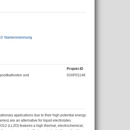
.0: Namensnennung
Projekt-ID
mpositkathoden und
03XP0114K
tationary applications due to their high potential energy
ries) are an alternative for liquid electrolytes.
r2O12 (LLZO) features a high thermal, electrochemical,