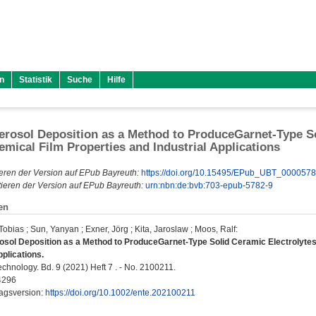
n
Statistik
Suche
Hilfe
rosol Deposition as a Method to ProduceGarnet-Type Sol
emical Film Properties and Industrial Applications
eren der Version auf EPub Bayreuth:
https://doi.org/10.15495/EPub_UBT_000057
ieren der Version auf EPub Bayreuth:
urn:nbn:de:bvb:703-epub-5782-9
en
Tobias
;
Sun, Yanyan
;
Exner, Jörg
;
Kita, Jaroslaw
;
Moos, Ralf
:
sol Deposition as a Method to ProduceGarnet-Type Solid Ceramic Electrolytes 
pplications.
chnology. Bd. 9 (2021) Heft 7 . - No. 2100211.
4296
lagsversion:
https://doi.org/10.1002/ente.202100211