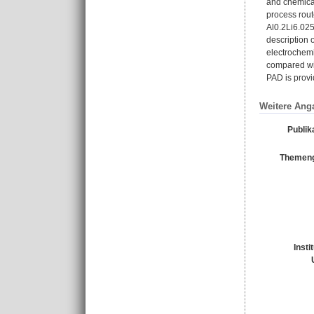
and chemical 
process rout
Al0.2Li6.025
description 
electrochemi
compared wit
PAD is provi
Weitere Ang
Publik
Themeng
Insti