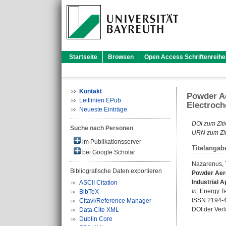
Startseite
Browsen
Open Access Schriftenreihe
Kontakt
Powder Ae
Leitlinien EPub
Electroch
Neueste Einträge
DOI zum Ziti
Suche nach Personen
URN zum Zit
im Publikationsserver
Titelangab
bei Google Scholar
Nazarenus, 
Bibliografische Daten exportieren
Powder Aero
Industrial A
ASCII Citation
In:
Energy Te
BibTeX
ISSN 2194-
Citavi/Reference Manager
DOI der Ver
Data Cite XML
Dublin Core