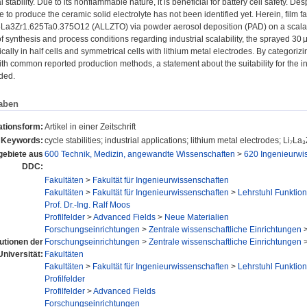
stability. Due to its nonflammable nature, it is beneficial for battery cell safety. Des
e to produce the ceramic solid electrolyte has not been identified yet. Herein, film f
La3Zr1.625Ta0.375O12 (ALLZTO) via powder aerosol deposition (PAD) on a scalable 
of synthesis and process conditions regarding industrial scalability, the sprayed 30
cally in half cells and symmetrical cells with lithium metal electrodes. By categoriz
h common reported production methods, a statement about the suitability for the ind
ded.
aben
ationsform:
Artikel in einer Zeitschrift
Keywords:
cycle stabilities; industrial applications; lithium metal electrodes; Li
ebiete aus
600 Technik, Medizin, angewandte Wissenschaften
>
620 Ingenieurwi
DDC:
Fakultäten
>
Fakultät für Ingenieurwissenschaften
Fakultäten
>
Fakultät für Ingenieurwissenschaften
>
Lehrstuhl Funktion
Prof. Dr.-Ing. Ralf Moos
Profilfelder
>
Advanced Fields
>
Neue Materialien
Forschungseinrichtungen
>
Zentrale wissenschaftliche Einrichtungen
tutionen der
Forschungseinrichtungen
>
Zentrale wissenschaftliche Einrichtungen
Universität:
Fakultäten
Fakultäten
>
Fakultät für Ingenieurwissenschaften
>
Lehrstuhl Funktion
Profilfelder
Profilfelder
>
Advanced Fields
Forschungseinrichtungen