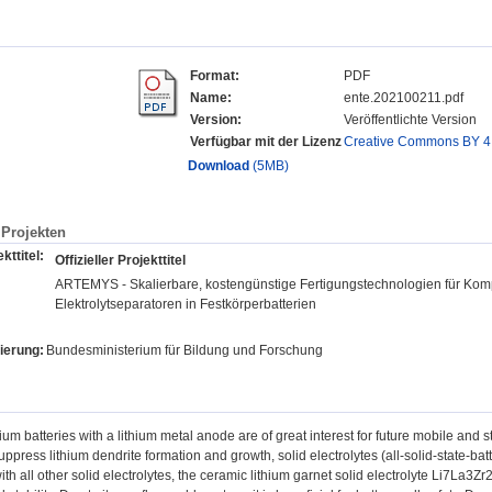
Format:
PDF
Name:
ente.202100211.pdf
Version:
Veröffentlichte Version
Verfügbar mit der Lizenz
Creative Commons BY 4
Download
(5MB)
Projekten
kttitel:
Offizieller Projekttitel
ARTEMYS - Skalierbare, kostengünstige Fertigungstechnologien für Ko
Elektrolytseparatoren in Festkörperbatterien
ierung:
Bundesministerium für Bildung und Forschung
ium batteries with a lithium metal anode are of great interest for future mobile and s
uppress lithium dendrite formation and growth, solid electrolytes (all-solid-state-batte
h all other solid electrolytes, the ceramic lithium garnet solid electrolyte Li7La3Z