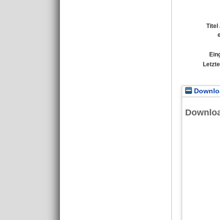
Tite
Ein
Letzt
Downloa
Downlo