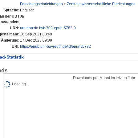
Forschungseinrichtungen
>
Zentrale wissenschaftliche Einrichtungen
Sprache:
Englisch
l an der UBT
Ja
entstanden:
URN:
urn:nbn:de:bvb:703-epub-5782-9
gestellt am:
16 Sep 2021 08:49
e Änderung:
17 Dec 2025 09:09
URI:
https://epub.uni-bayreuth.de/id/eprint/5782
d-Statistik
ads
Downloads pro Monat im letzten Jahr
Loading...