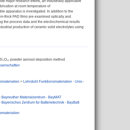
pite major research efforts, an industrially applicable
abrication at room temperature of
apparatus is investigated. In addition to the
 μm-thick PAD films are examined optically and
ing the process data and the electrochemical results
ustrial production of ceramic solid electrolytes using
₇La₃Zr₂O₁₂ powder aerosol deposition method
ssenschaften
smaterialien
>
Lehrstuhl Funktionsmaterialien - Univ.-
>
Bayreuther Materialzentrum - BayMAT
>
Bayerisches Zentrum für Batterietechnik - BayBatt
smaterialien