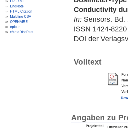
EP3 XML
EndNote
Conductivity d
HTML Citation
Multiline CSV
In:
Sensors. Bd. 1
OPENAIRE
epicur
ISSN 1424-8220
xMetaDissPlus
DOI der Verlags
Volltext
For
Nam
Ver
Verf
Dow
Angaben zu Pr
Projekttitel:
Offizieller Pr