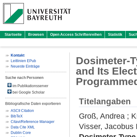
Startseite
Browsen
Open Access Schriftenreihen
Statistik
Suc
Kontakt
Dosimeter-T
Leitlinien EPub
Neueste Einträge
and Its Elec
Suche nach Personen
Programmed
im Publikationsserver
bei Google Scholar
Titelangaben
Bibliografische Daten exportieren
ASCII Citation
Groß, Andrea
;
K
BibTeX
Citavi/Reference Manager
Visser, Jacobus 
Data Cite XML
Dublin Core
Dosimeter-Type 