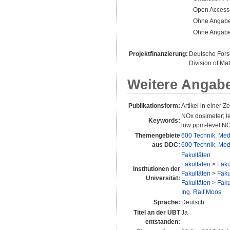
Open Access 
Ohne Angab
Ohne Angab
Projektfinanzierung:
Deutsche For
Division of M
Weitere Angab
Publikationsform:
Artikel in einer Zei
NOx dosimeter; le
Keywords:
low ppm-level NOx
Themengebiete
600 Technik, Med
aus DDC:
600 Technik, Med
Fakultäten
Fakultäten
>
Faku
Institutionen der
Fakultäten
>
Faku
Universität:
Fakultäten
>
Faku
Ing. Ralf Moos
Sprache:
Deutsch
Titel an der UBT
Ja
entstanden: