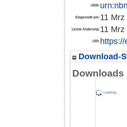
urn:nb
URN:
11 Mrz
Eingestellt am:
11 Mrz
Letzte Änderung:
https:/
URI:
Download-St
Downloads
Loading...