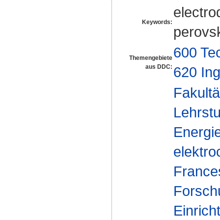
electro
Keywords:
perovsk
600 Te
Themengebiete
aus DDC:
620 In
Fakultä
Lehrstu
Energi
elektro
France
Forsch
Einrich