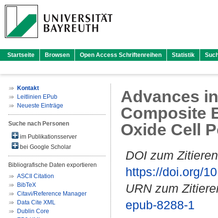
Startseite
Browsen
Open Access Schriftenreihen
Statistik
Suc
Kontakt
Advances in
Leitlinien EPub
Neueste Einträge
Composite E
Suche nach Personen
Oxide Cell 
im Publikationsserver
bei Google Scholar
DOI zum Zitieren
Bibliografische Daten exportieren
https://doi.org
ASCII Citation
BibTeX
URN zum Zitiere
Citavi/Reference Manager
epub-8288-1
Data Cite XML
Dublin Core