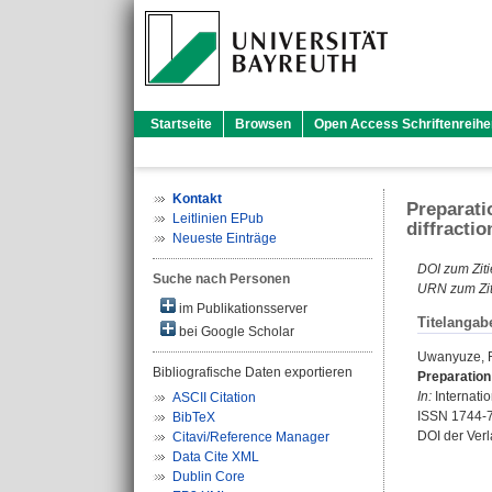
Startseite
Browsen
Open Access Schriftenreihe
Kontakt
Preparati
Leitlinien EPub
diffractio
Neueste Einträge
DOI zum Ziti
Suche nach Personen
URN zum Zit
im Publikationsserver
Titelangab
bei Google Scholar
Uwanyuze, 
Bibliografische Daten exportieren
Preparation 
In:
Internatio
ASCII Citation
ISSN 1744-
BibTeX
DOI der Ver
Citavi/Reference Manager
Data Cite XML
Dublin Core