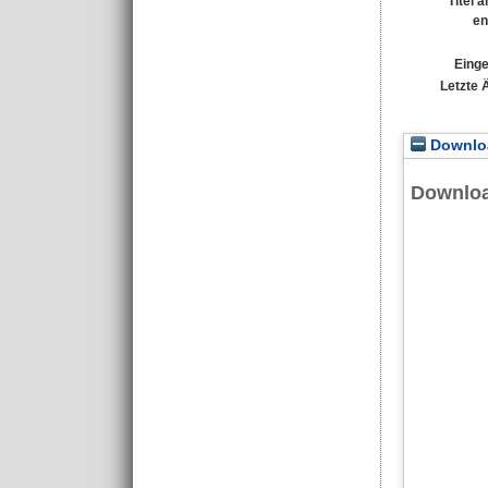
Titel 
en
Einge
Letzte 
Downloa
Downlo