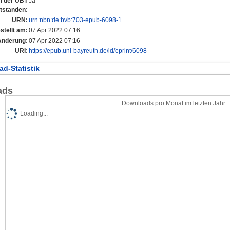
an der UBT
Ja
tstanden:
URN:
urn:nbn:de:bvb:703-epub-6098-1
stellt am:
07 Apr 2022 07:16
Änderung:
07 Apr 2022 07:16
URI:
https://epub.uni-bayreuth.de/id/eprint/6098
d-Statistik
ads
Downloads pro Monat im letzten Jahr
Loading...