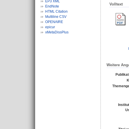
EP3 XML
Volltext
EndNote
HTML Citation
Multiline CSV
OPENAIRE
epicur
xMetaDissPlus
Weitere Ang
Publika
K
Themenge
Institu
Un