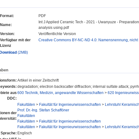
Format:
PDF
Int J Applied Ceramic Tech - 2021 - Uwanyuze - Preparation 
Name:
analysis using.pdf
Version:
Veröffentlichte Version
Verfügbar mit der
Creative Commons BY-NC-ND 4.0: Namensnennung, nicht k
Lizenz
Download
(2MB)
aben
tionsform:
Artikel in einer Zeitschrift
eywords:
degradation; electron backscatter diffraction; internal sulfate attack; pyr
biete aus
600 Technik, Medizin, angewandte Wissenschaften
>
620 Ingenieurwiss
DDC:
Fakultäten
>
Fakultät für Ingenieurwissenschaften
>
Lehrstuhl Keramisch
Prof. Dr.-Ing. Stefan Schafföner
tionen der
Fakultäten
iversität:
Fakultäten
>
Fakultät für Ingenieurwissenschaften
Fakultäten
>
Fakultät für Ingenieurwissenschaften
>
Lehrstuhl Keramisch
Sprache:
Englisch