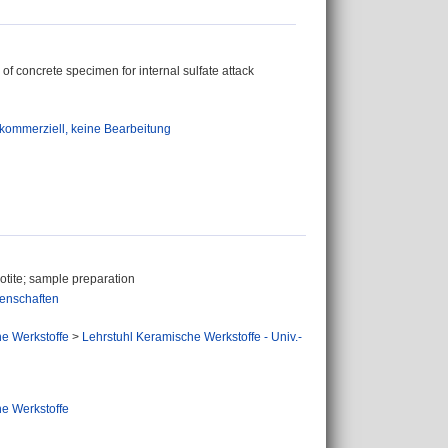
of concrete specimen for internal sulfate attack
ommerziell, keine Bearbeitung
rhotite; sample preparation
enschaften
e Werkstoffe
>
Lehrstuhl Keramische Werkstoffe - Univ.-
e Werkstoffe