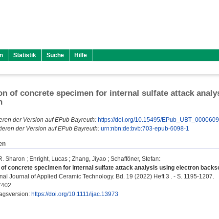
n
Statistik
Suche
Hilfe
on of concrete specimen for internal sulfate attack analy
n
eren der Version auf EPub Bayreuth:
https://doi.org/10.15495/EPub_UBT_000060
ieren der Version auf EPub Bayreuth:
urn:nbn:de:bvb:703-epub-6098-1
en
R. Sharon
;
Enright, Lucas
;
Zhang, Jiyao
;
Schafföner, Stefan
:
of concrete specimen for internal sulfate attack analysis using electron backsca
nal Journal of Applied Ceramic Technology. Bd. 19 (2022) Heft 3 . - S. 1195-1207.
7402
lagsversion:
https://doi.org/10.1111/ijac.13973