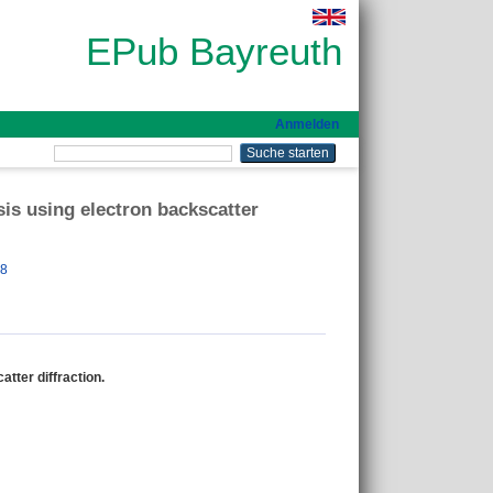
EPub Bayreuth
Anmelden
sis using electron backscatter
98
tter diffraction.