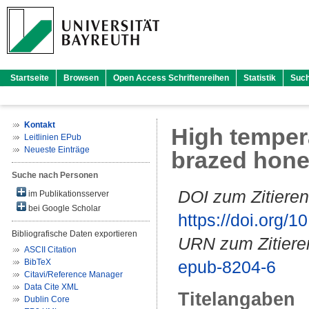
Startseite
Browsen
Open Access Schriftenreihen
Statistik
Suc
Kontakt
High tempera
Leitlinien EPub
Neueste Einträge
brazed hone
Suche nach Personen
DOI zum Zitieren
im Publikationsserver
bei Google Scholar
https://doi.org
Bibliografische Daten exportieren
URN zum Zitiere
ASCII Citation
BibTeX
epub-8204-6
Citavi/Reference Manager
Data Cite XML
Titelangaben
Dublin Core