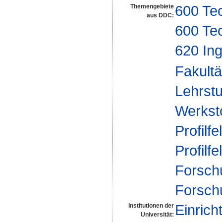
600 Te
Themengebiete
aus DDC:
600 Te
620 In
Fakultä
Lehrstu
Werksto
Profilfe
Profilfe
Forsch
Forsch
Einrich
Institutionen der
Universität: