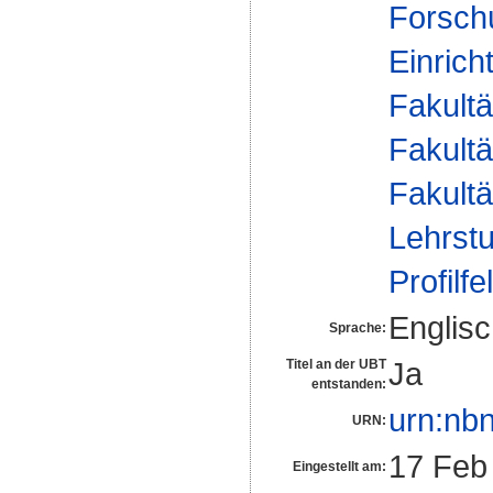
Forsch
Einrich
Fakultä
Fakultä
Fakultä
Lehrstu
Profilfe
Englis
Sprache:
Ja
Titel an der UBT
entstanden:
urn:nb
URN:
17 Feb
Eingestellt am: