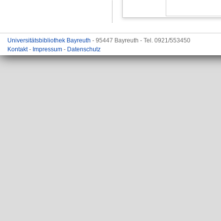
Universitätsbibliothek Bayreuth
- 95447 Bayreuth - Tel. 0921/553450
Kontakt
-
Impressum
-
Datenschutz