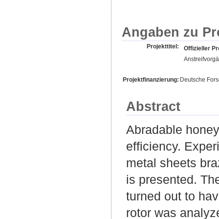
Angaben zu Pr
Projekttitel:
Offizieller Pr
Anstreifvorg
Projektfinanzierung:
Deutsche For
Abstract
Abradable honeyc
efficiency. Expe
metal sheets braz
is presented. Th
turned out to ha
rotor was analyz