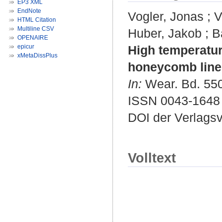
EP3 XML
EndNote
Vogler, Jonas
;
V
HTML Citation
Multiline CSV
Huber, Jakob
;
B
OPENAIRE
epicur
High temperatur
xMetaDissPlus
honeycomb liner
In:
Wear. Bd. 550
ISSN 0043-1648
DOI der Verlags
Volltext