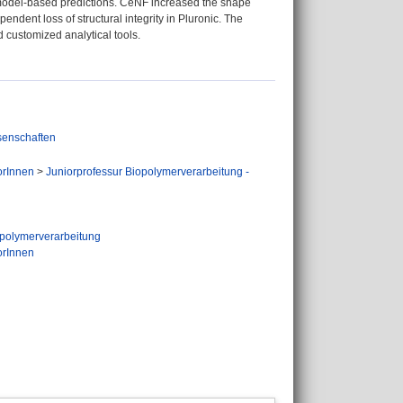
ic model-based predictions. CeNF increased the shape
pendent loss of structural integrity in Pluronic. The
 customized analytical tools.
senschaften
orInnen
>
Juniorprofessur Biopolymerverarbeitung -
opolymerverarbeitung
orInnen