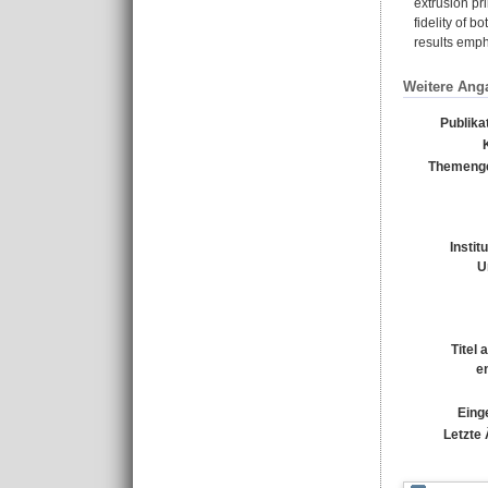
extrusion pr
fidelity of b
results emph
Weitere Ang
Publika
Themenge
Instit
U
Titel
e
Eing
Letzte