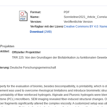
Format:
PDF
Name:
Sonnleitner2021_Article_Correla
Version:
Veröffentlichte Version
Verfügbar mit der Lizenz
Creative Commons BY 4.0: Nam
Download
(2MB)
Projekten
kttitel:
Offizieller Projekttitel
TRR 225: Von den Grundlagen der Biofabrikation zu funktionalen Gewe
ierung:
Deutsche Forschungsgemeinschaft
perty for the evaluation of bioinks, besides biocompatibility, is printability, which i
rcement was used to overcome rheological limitations and introduce biomimetic struc
 printability of fiber reinforced hydrogels. Alginate and Pluronic hydrogels were b
tone (PCL) microfibers. SEM imaging revealed fiber-induced structural changes. Os
fiber fragments significantly altered the complex viscosity. A customized setup was ut