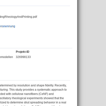
tingRheologyAndPrinting.pdf
ensnennung
Projekt-ID
bemodellen
326998133
s determined by resolution and shape fidelity. Recently,
turing. This study provides a systematic approach to
lended with cellulose nanofibers (CeNF) and
cillatory rheological experiments showed that the
ilized to determine strut spreading behavior in a real