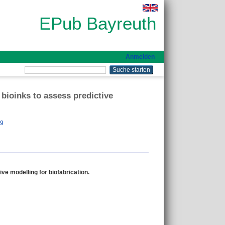
EPub Bayreuth
Anmelden
 bioinks to assess predictive
99
ve modelling for biofabrication.