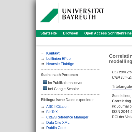
Startseite
Browsen
Open Access Schriftenreihe
Kontakt
Correlati
Leitlinien EPub
modelling
Neueste Einträge
DOI zum Ziti
Suche nach Personen
URN zum Zit
im Publikationsserver
Titelangab
bei Google Scholar
Sonnleitner,
Bibliografische Daten exportieren
Correlating 
In:
Journal of
ASCII Citation
ISSN 2044-
BibTeX
DOI der Ver
Citavi/Reference Manager
Data Cite XML
Dublin Core