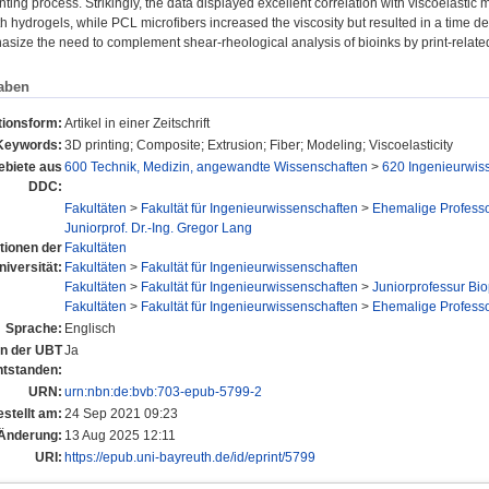
inting process. Strikingly, the data displayed excellent correlation with viscoelast
oth hydrogels, while PCL microfibers increased the viscosity but resulted in a time de
asize the need to complement shear-rheological analysis of bioinks by print-related
aben
tionsform:
Artikel in einer Zeitschrift
Keywords:
3D printing; Composite; Extrusion; Fiber; Modeling; Viscoelasticity
biete aus
600 Technik, Medizin, angewandte Wissenschaften
>
620 Ingenieurwis
DDC:
Fakultäten
>
Fakultät für Ingenieurwissenschaften
>
Ehemalige Profess
Juniorprof. Dr.-Ing. Gregor Lang
utionen der
Fakultäten
niversität:
Fakultäten
>
Fakultät für Ingenieurwissenschaften
Fakultäten
>
Fakultät für Ingenieurwissenschaften
>
Juniorprofessur Bi
Fakultäten
>
Fakultät für Ingenieurwissenschaften
>
Ehemalige Profess
Sprache:
Englisch
 an der UBT
Ja
ntstanden:
URN:
urn:nbn:de:bvb:703-epub-5799-2
estellt am:
24 Sep 2021 09:23
 Änderung:
13 Aug 2025 12:11
URI:
https://epub.uni-bayreuth.de/id/eprint/5799