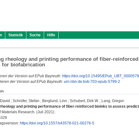
n
Statistik
Suche
Hilfe
ng rheology and printing performance of fiber-reinforced
 for biofabrication
eren der Version auf EPub Bayreuth:
https://doi.org/10.15495/EPub_UBT_000057
ieren der Version auf EPub Bayreuth:
urn:nbn:de:bvb:703-epub-5799-2
en
 David
;
Schrüfer, Stefan
;
Berglund, Linn
;
Schubert, Dirk W.
;
Lang, Gregor
:
rheology and printing performance of fiber-reinforced bioinks to assess predicti
 Materials Research. (Juli 2021) .
5326
lagsversion:
https://doi.org/10.1557/s43578-021-00276-5