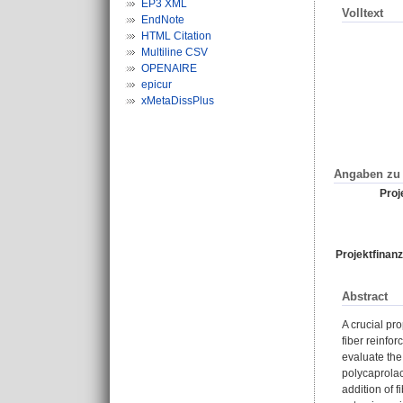
EP3 XML
Volltext
EndNote
HTML Citation
Multiline CSV
OPENAIRE
epicur
xMetaDissPlus
Angaben zu 
Proje
Projektfinanz
Abstract
A crucial pro
fiber reinfo
evaluate the
polycaprolac
addition of 