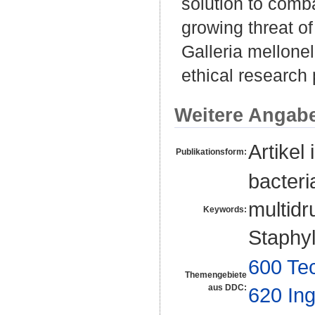
solution to comba
growing threat o
Galleria mellone
ethical research 
Weitere Angab
Artikel 
Publikationsform:
bacteri
multidr
Keywords:
Staphy
600 Te
Themengebiete
aus DDC:
620 In