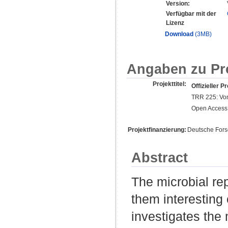
Version:
Verfügbar mit der
Lizenz
Download
(3MB)
Angaben zu Pr
Projekttitel:
Offizieller Pr
TRR 225: Von
Open Access 
Projektfinanzierung:
Deutsche For
Abstract
The microbial re
them interesting 
investigates the 