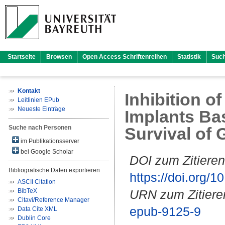
Startseite
Browsen
Open Access Schriftenreihen
Statistik
Suc
Kontakt
Inhibition o
Leitlinien EPub
Neueste Einträge
Implants Ba
Suche nach Personen
Survival of 
im Publikationsserver
bei Google Scholar
DOI zum Zitieren
Bibliografische Daten exportieren
https://doi.org
ASCII Citation
BibTeX
URN zum Zitiere
Citavi/Reference Manager
epub-9125-9
Data Cite XML
Dublin Core