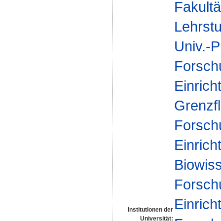
Fakultä
Lehrstu
Univ.-P
Forsch
Einrich
Grenzf
Forsch
Einrich
Biowis
Forsch
Einrich
Institutionen der
Universität: