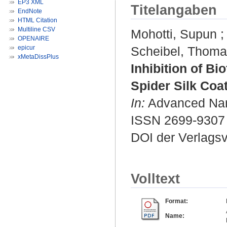
EP3 XML
Titelangaben
EndNote
HTML Citation
Multiline CSV
Mohotti, Supun
OPENAIRE
epicur
Scheibel, Thom
xMetaDissPlus
Inhibition of B
Spider Silk Coat
In:
Advanced Nano
ISSN 2699-9307
DOI der Verlags
Volltext
Format:
Name: