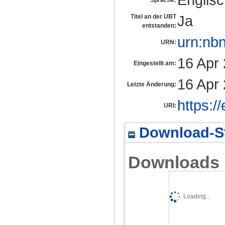
Ja
Titel an der UBT
entstanden:
urn:nb
URN:
16 Apr
Eingestellt am:
16 Apr
Letzte Änderung:
https:/
URI:
Download-St
Downloads
Loading...