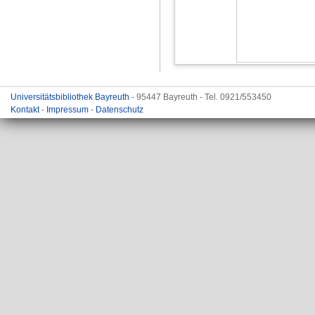
Universitätsbibliothek Bayreuth
- 95447 Bayreuth - Tel. 0921/553450
Kontakt
-
Impressum
-
Datenschutz