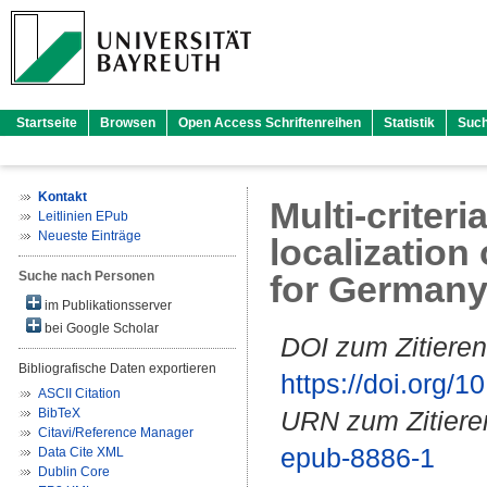
Startseite
Browsen
Open Access Schriftenreihen
Statistik
Suc
Kontakt
Multi-criter
Leitlinien EPub
Neueste Einträge
localization
Suche nach Personen
for German
im Publikationsserver
bei Google Scholar
DOI zum Zitieren
Bibliografische Daten exportieren
https://doi.org
ASCII Citation
BibTeX
URN zum Zitiere
Citavi/Reference Manager
epub-8886-1
Data Cite XML
Dublin Core