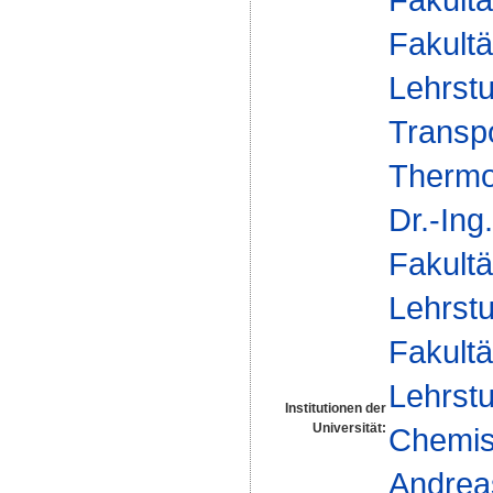
Fakultä
Lehrst
Transp
Thermo
Dr.-In
Fakultä
Lehrst
Fakultä
Lehrst
Institutionen der
Universität:
Chemisc
Andrea