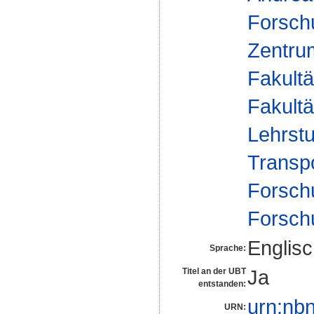
Forsch
Zentrum
Fakultä
Fakultä
Lehrst
Transp
Forsch
Forsch
Englis
Sprache:
Ja
Titel an der UBT
entstanden:
urn:nb
URN: