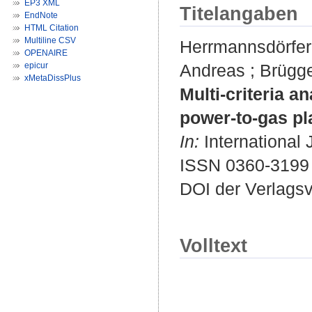
EP3 XML
Titelangaben
EndNote
HTML Citation
Multiline CSV
Herrmannsdörfer
OPENAIRE
epicur
Andreas
;
Brügge
xMetaDissPlus
Multi-criteria a
power-to-gas pl
In:
International 
ISSN 0360-3199
DOI der Verlags
Volltext