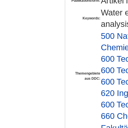
Artikel 
Publikationsform:
Water 
Keywords:
analysi
500 Na
Chemi
600 Te
600 Te
Themengebiete
aus DDC:
600 Te
620 In
600 Te
660 Ch
Fakultä