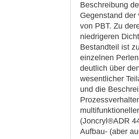
Beschreibung de
Gegenstand der v
von PBT. Zu deren
niedrigeren Dich
Bestandteil ist 
einzelnen Perlen
deutlich über de
wesentlicher Tei
und die Beschre
Prozessverhalten
multifunktionell
(Joncryl®ADR 4
Aufbau- (aber a