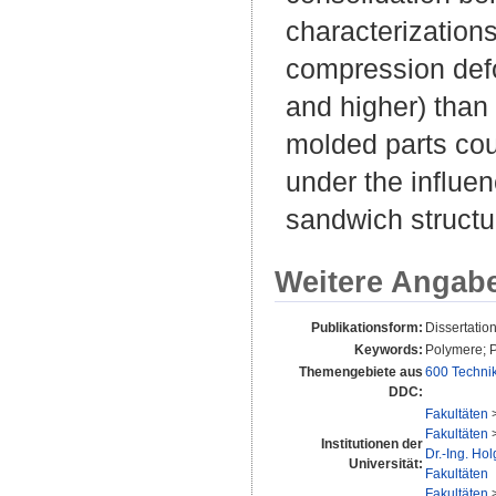
characterizations
compression defo
and higher) than
molded parts cou
under the influen
sandwich structu
Weitere Angab
Publikationsform:
Dissertatio
Keywords:
Polymere; P
Themengebiete aus
600 Techni
DDC:
Fakultäten
Fakultäten
Institutionen der
Dr.-Ing. Ho
Universität:
Fakultäten
Fakultäten