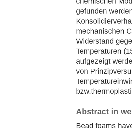
chemischen Modif
gefunden werden
Konsolidierverha
mechanischen Ch
Widerstand gege
Temperaturen (1
aufgezeigt werd
von Prinzipversu
Temperatureinwi
bzw.thermoplast
Abstract in we
Bead foams have 