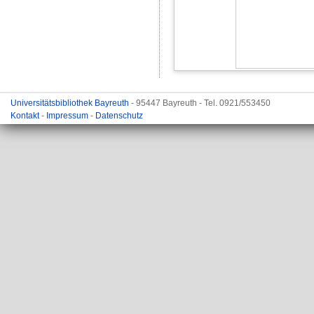
Universitätsbibliothek Bayreuth
- 95447 Bayreuth - Tel. 0921/553450
Kontakt
-
Impressum
-
Datenschutz