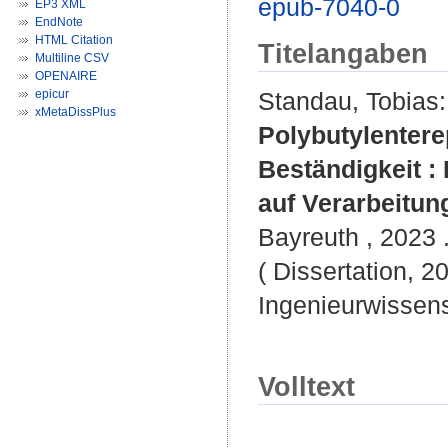
epub-7040-0
EP3 XML
EndNote
HTML Citation
Titelangaben
Multiline CSV
OPENAIRE
epicur
Standau, Tobias
:
xMetaDissPlus
Polybutylentere
Beständigkeit :
auf Verarbeitun
Bayreuth , 2023 .
( Dissertation, 2
Ingenieurwissen
Volltext