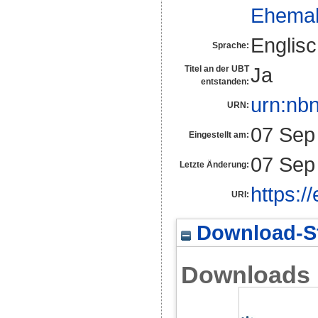
Ehemal
Englis
Sprache:
Ja
Titel an der UBT
entstanden:
urn:nb
URN:
07 Sep
Eingestellt am:
07 Sep
Letzte Änderung:
https:/
URI:
Download-St
Downloads