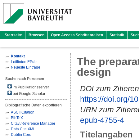
Startseite
Browsen
Open Access Schriftenreihen
Statistik
Suc
Kontakt
The preparat
Leitlinien EPub
Neueste Einträge
design
Suche nach Personen
DOI zum Zitieren
im Publikationsserver
bei Google Scholar
https://doi.org
Bibliografische Daten exportieren
URN zum Zitiere
ASCII Citation
BibTeX
epub-4755-4
Citavi/Reference Manager
Data Cite XML
Titelangaben
Dublin Core