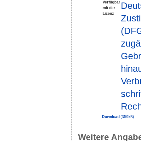
Verfügbar
Deut
mit der
Lizenz
Zust
(DFG-
zugä
Gebr
hinau
Verb
schr
Rech
Download
(359kB)
Weitere Angab