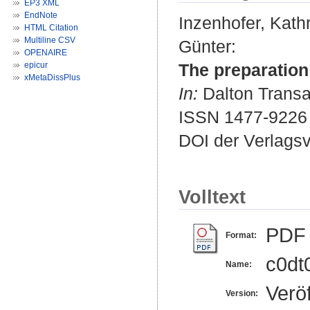
EP3 XML
EndNote
Inzenhofer, Kathr
HTML Citation
Multiline CSV
Günter
:
OPENAIRE
epicur
The preparation
xMetaDissPlus
In:
Dalton Transac
ISSN 1477-9226
DOI der Verlags
Volltext
PDF
Format:
c0dt
Name:
Veröf
Version: