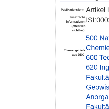
Artikel 
Publikationsform:
Zusätzliche
ISI:00
Informationen
(öffentlich
sichtbar):
500 Na
Chemi
Themengebiete
aus DDC:
600 Te
620 In
Fakultä
Geowis
Anorga
Fakultä