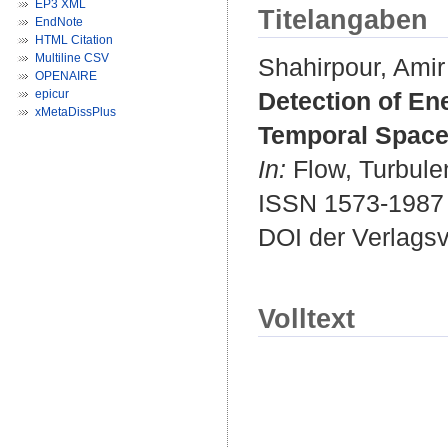
EP3 XML
Titelangaben
EndNote
HTML Citation
Multiline CSV
Shahirpour, Amir
OPENAIRE
epicur
Detection of En
xMetaDissPlus
Temporal Space 
In:
Flow, Turbule
ISSN 1573-1987
DOI der Verlags
Volltext