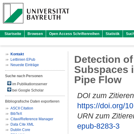
Startseite
Browsen
Open Access Schriftenreihen
Statistik
Suc
Kontakt
Detection o
Leitlinien EPub
Neueste Einträge
Subspaces i
Suche nach Personen
Pipe Flow
im Publikationsserver
bei Google Scholar
DOI zum Zitieren
Bibliografische Daten exportieren
https://doi.org
ASCII Citation
BibTeX
URN zum Zitiere
Citavi/Reference Manager
epub-8283-3
Data Cite XML
Dublin Core