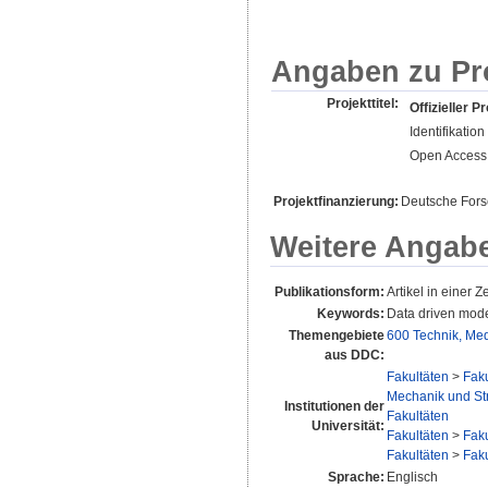
Angaben zu Pr
Projekttitel:
Offizieller Pr
Identifikati
Open Access 
Projektfinanzierung:
Deutsche For
Weitere Angab
Publikationsform:
Artikel in einer Ze
Keywords:
Data driven mode
Themengebiete
600 Technik, Me
aus DDC:
Fakultäten
>
Faku
Mechanik und Str
Institutionen der
Fakultäten
Universität:
Fakultäten
>
Faku
Fakultäten
>
Faku
Sprache:
Englisch